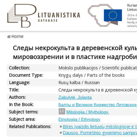
Home
Следы некрокульта в деревенской куль
мировоззрении и в пластике надгроб
Collection:
Mokslo publikacijos / Scientific publica
Document Type:
Knygų dalys / Parts of the books
Language:
Rusų kalba / Russian
Title:
Следы некрокульта в деревенской ку
Authors:
Zabulytė, Jolanta
In the Book:
Балты и Великое Княжество Литовское:
Subject terms:
LT
Mitologija / Mythology.
Subject area:
Etnologija / Ethnology
Related Publications:
Bitės įvaizdis lietuvių mitologijoje ir
Dausos. Pomirtinio gyvenimo samprat