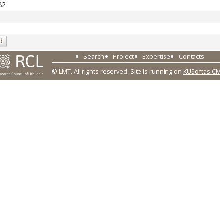
82
d
Search
Project
Expertise
Contacts
© LMT. All rights reserved.
Site is running on
KUSoftas C