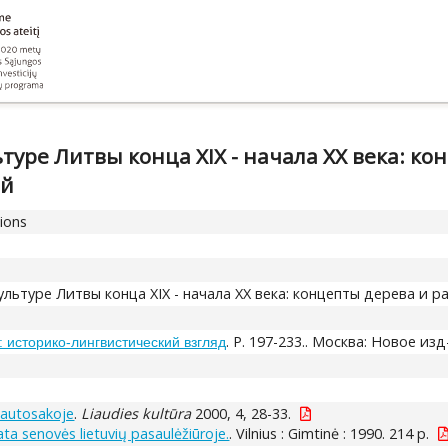
туре Литвы конца XIX - начала XX века: ко
ий
tions
льтуре Литвы конца XIX - начала XX века: концепты дерева и 
. P. 197-233.. Москва: Новое изд
 историко-лингвистический взгляд
 tautosakoje
.
Liaudies kultūra
2000, 4, 28-33.
a senovės lietuvių pasaulėžiūroje.
. Vilnius : Gimtinė : 1990. 214 p.