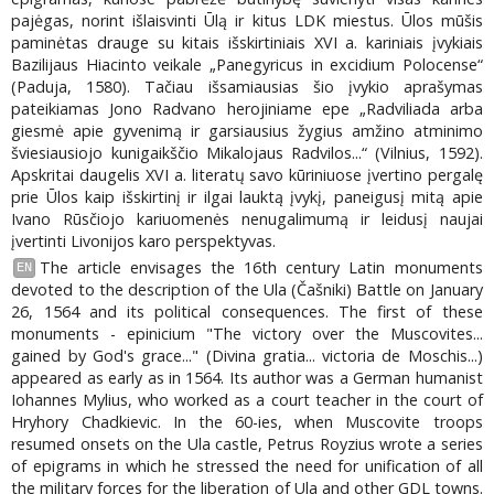
pajėgas, norint išlaisvinti Ūlą ir kitus LDK miestus. Ūlos mūšis
paminėtas drauge su kitais išskirtiniais XVI a. kariniais įvykiais
Bazilijaus Hiacinto veikale „Panegyricus in excidium Polocense“
(Paduja, 1580). Tačiau išsamiausias šio įvykio aprašymas
pateikiamas Jono Radvano herojiniame epe „Radviliada arba
giesmė apie gyvenimą ir garsiausius žygius amžino atminimo
šviesiausiojo kunigaikščio Mikalojaus Radvilos...“ (Vilnius, 1592).
Apskritai daugelis XVI a. literatų savo kūriniuose įvertino pergalę
prie Ūlos kaip išskirtinį ir ilgai lauktą įvykį, paneigusį mitą apie
Ivano Rūsčiojo kariuomenės nenugalimumą ir leidusį naujai
įvertinti Livonijos karo perspektyvas.
The article envisages the 16th century Latin monuments
EN
devoted to the description of the Ula (Čašniki) Battle on January
26, 1564 and its political consequences. The first of these
monuments - epinicium "The victory over the Muscovites...
gained by God's grace..." (Divina gratia... victoria de Moschis...)
appeared as early as in 1564. Its author was a German humanist
Iohannes Mylius, who worked as a court teacher in the court of
Hryhory Chadkievic. In the 60-ies, when Muscovite troops
resumed onsets on the Ula castle, Petrus Royzius wrote a series
of epigrams in which he stressed the need for unification of all
the military forces for the liberation of Ula and other GDL towns.