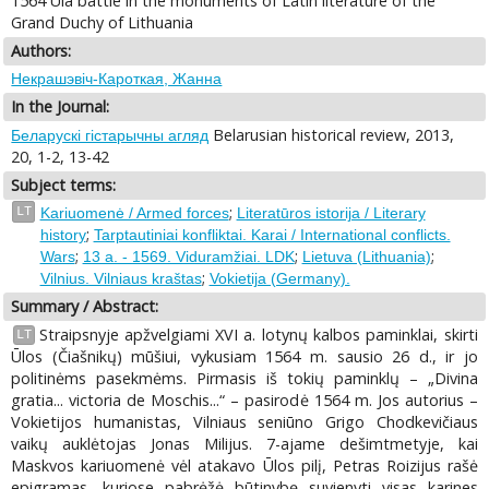
1564 Ula battle in the monuments of Latin literature of the
Grand Duchy of Lithuania
Authors:
Некрашэвіч-Кароткая, Жанна
In the Journal:
Belarusian historical review, 2013,
Беларускі гістарычны агляд
20, 1-2, 13-42
Subject terms:
;
LT
Kariuomenė / Armed forces
Literatūros istorija / Literary
;
history
Tarptautiniai konfliktai. Karai / International conflicts.
;
;
;
Wars
13 a. - 1569. Viduramžiai. LDK
Lietuva (Lithuania)
;
Vilnius. Vilniaus kraštas
Vokietija (Germany).
Summary / Abstract:
Straipsnyje apžvelgiami XVI a. lotynų kalbos paminklai, skirti
LT
Ūlos (Čiašnikų) mūšiui, vykusiam 1564 m. sausio 26 d., ir jo
politinėms pasekmėms. Pirmasis iš tokių paminklų – „Divina
gratia... victoria de Moschis...“ – pasirodė 1564 m. Jos autorius –
Vokietijos humanistas, Vilniaus seniūno Grigo Chodkevičiaus
vaikų auklėtojas Jonas Milijus. 7-ajame dešimtmetyje, kai
Maskvos kariuomenė vėl atakavo Ūlos pilį, Petras Roizijus rašė
epigramas, kuriose pabrėžė būtinybę suvienyti visas karines