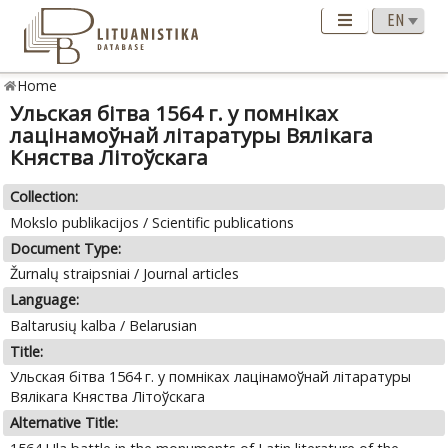
Home
Ульская бітва 1564 г. у помніках
лацінамоўнай літаратуры Вялікага
Княства Літоўскага
Collection:
Mokslo publikacijos / Scientific publications
Document Type:
Žurnalų straipsniai / Journal articles
Language:
Baltarusių kalba / Belarusian
Title:
Ульская бітва 1564 г. у помніках лацінамоўнай літаратуры
Вялікага Княства Літоўскага
Alternative Title: