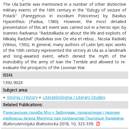
The Ula battle was mentioned in a number of other distinctive
military events of the 16th century in the "Eulogy of seizure of
Polack" (Panegyricus in excidium Polocense) by Basilius
Hyacinthius (Padua, 1580). However, the most detailed
presentation of this art event was carried out in a heroic epic by
Ioannes Radvanus "Radzivilliada or about the life and exploits of
Mikalaj Radzivil" (Radivilias sive De vita et rebus... Nicolai Radivili)
(Vilnius, 1592). In general, many authors of Latin lyric-epic works
of the 16th century represented the victory at Ula as a landmark
and long-awaited event, which denied the myth of the
invincibility of the army of Ivan the Terrible and allowed to re-
evaluate the prospects of the Livonian War.
ISSN:
1392-902X
Subject area:
Istorija / History
Literatūrologija / Literary Studies
Related Publications:
Рэнесансная сядзiба Муз у Заблудаве: педагагiчная i творчая
.
дзейнасць Iагана Мюлiуса пад патранатам Грыгорыя Хадкевiча
Białorutenistyka Białostocka
2018, 10, 323-339.