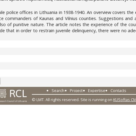
nile police offices in Lithuania in 1938-1940. An overview covers t
lice commanders of Kaunas and Vilnius counties. Suggestions and act
lso of punitive nature. The article notes the experience of the cou
e that in order to restrain juvenile delinquency, there were no adeq
Search
Project
Expertise
Contacts
© LMT. All rights reserved.
Site is running on
KUSoftas C