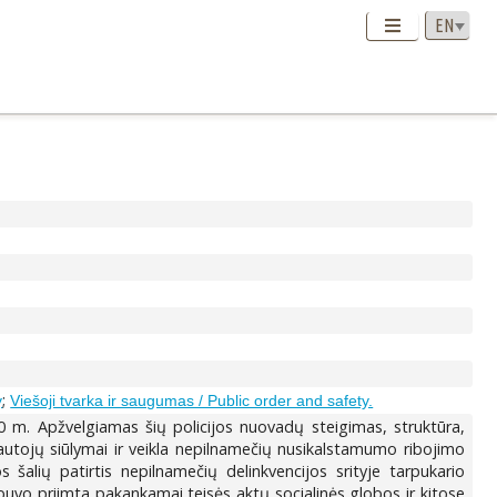
;
y
Viešoji tvarka ir saugumas / Public order and safety.
40 m. Apžvelgiamas šių policijos nuovadų steigimas, struktūra,
autojų siūlymai ir veikla nepilnamečių nusikalstamumo ribojimo
šalių patirtis nepilnamečių delinkvencijos srityje tarpukario
buvo priimta pakankamai teisės aktų socialinės globos ir kitose