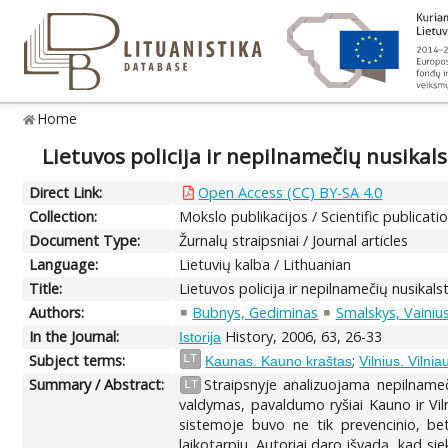
Home
Lietuvos policija ir nepilnamečių nusik
Direct Link:
Open Access (CC) BY-SA 4.0
Collection:
Mokslo publikacijos / Scientific publicati
Document Type:
Žurnalų straipsniai / Journal articles
Language:
Lietuvių kalba / Lithuanian
Title:
Lietuvos policija ir nepilnamečių nusik
Authors:
Bubnys, Gediminas
Smalskys, Vainiu
In the Journal:
History, 2006, 63, 26-33
Istorija
Subject terms:
;
LT
Kaunas. Kauno kraštas
Vilnius. Vilni
Summary / Abstract:
Straipsnyje analizuojama nepilnameč
LT
valdymas, pavaldumo ryšiai Kauno ir Vil
sistemoje buvo ne tik prevencinio, bet
laikotarpiu. Autoriai daro išvadą, kad s