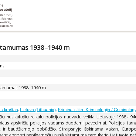
alstamumas 1938–1940 m
ons
alstamumas 1938–1940 m
s
;
;
aus kraštas
Lietuva (Lithuania)
Kriminalistika. Kriminologija / Criminolog
ių nusikaltėlių reikalų policijos nuovadų veikla Lietuvoje 1938-19
niaus apskričių policijos vadams duodami pavedimai. Policijos tarn
 ir baudžiamojo pobūdžio. Straipsnyje išskiriama Vakarų Europos 
iekant apriboti nepilnamečių nusikalstamumą,tarpukario Lietuvoje ne