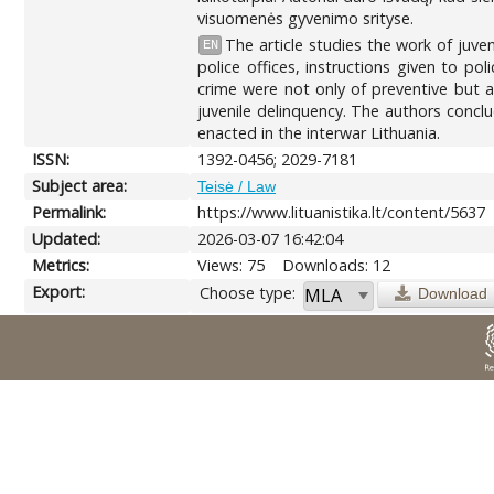
visuomenės gyvenimo srityse.
The article studies the work of juve
EN
police offices, instructions given to po
crime were not only of preventive but a
juvenile delinquency. The authors conclud
enacted in the interwar Lithuania.
ISSN:
1392-0456; 2029-7181
Subject area:
Teisė / Law
Permalink:
https://www.lituanistika.lt/content/5637
Updated:
2026-03-07 16:42:04
Metrics:
Views: 75
Downloads: 12
Export:
Choose type:
Download