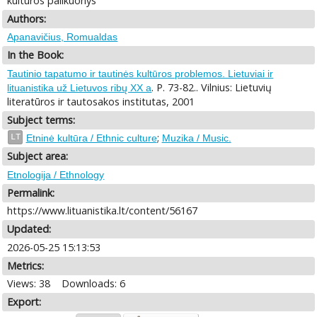
kultūros palikuonys
Authors:
Apanavičius, Romualdas
In the Book:
Tautinio tapatumo ir tautinės kultūros problemos. Lietuviai ir
. P. 73-82.. Vilnius: Lietuvių
lituanistika už Lietuvos ribų XX a
literatūros ir tautosakos institutas, 2001
Subject terms:
;
LT
Etninė kultūra / Ethnic culture
Muzika / Music.
Subject area:
Etnologija / Ethnology
Permalink:
https://www.lituanistika.lt/content/56167
Updated:
2026-05-25 15:13:53
Metrics:
Views: 38
Downloads: 6
Export: