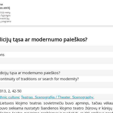
adicijų tąsa ar modernumo paieškos?
ons
radicijų tąsa ar modernumo paieškos?
 continuity of traditions or search for modernity?
2013, 2, 42-50
;
thnic culture
Teatras. Scenografija / Theater. Scenography.
ietuvos klojimo teatras sovietmečiu buvo apmiręs, tačiau vėliau 
buvo siekiama nustatyti šiandienos klojimo teatro žiūrovų ir kūrėj