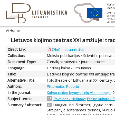
Home
Lietuvos klojimo teatras XXI amžiuje: tr
Direct Link:
©InC – Lituanistika
Collection:
Mokslo publikacijos / Scientific publicati
Document Type:
Žurnalų straipsniai / Journal articles
Language:
Lietuvių kalba / Lithuanian
Title:
Lietuvos klojimo teatras XXI amžiuje: t
Alternative Title:
Folk theatre of Lithuania in XXI century:
Authors:
Pikturnaitė, Roberta
In the Journal:
, 
Kaimo raidos kryptys žinių visuomenėje
Subject terms:
;
LT
Paveldas / Heritage
Etninė kultūra / E
Summary / Abstract:
Daugiau nei šimtmetį gyvuojantis L
LT
Straipsnyje aptariamas tyrimas, kuriuo 