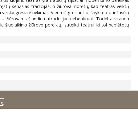
adžios klojimo teatras yra tradicijų tąsa, ar modernumo paieškas
 tęstų senąsias tradicijas, o žiūrovai norėtų, kad teatras veiktų
veiklai gresia išnykimas. Viena iš gresiančio išnykimo priežasčių
umą – žiūrovams šiandien atrodo jau nebeaktuali. Todėl atsiranda
 šiuolaikinio žiūrovo poreikių, suteikti teatrui iki tol neplėtotų
MS
.