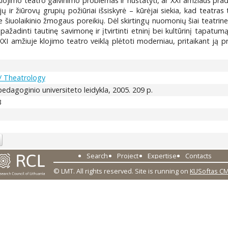
io klojimo teatro gaivinimo problemas ir nustatyti, ar XXI amžiaus pr
ų ir žiūrovų grupių požiūriai išsiskyrė – kūrėjai siekia, kad teatras
šiuolaikinio žmogaus poreikių. Dėl skirtingų nuomonių šiai teatrinei 
– pažadinti tautinę savimonę ir įtvirtinti etninį bei kultūrinį tapat
XXI amžiuje klojimo teatro veiklą plėtoti moderniau, pritaikant ją prie
 / Theatrology
s pedagoginio universiteto leidykla, 2005. 209 p.
3
Search
Project
Expertise
Contacts
© LMT. All rights reserved.
Site is running on
KUSoftas C