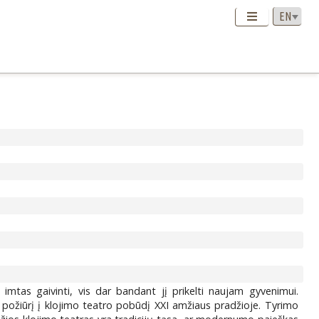
imtas gaivinti, vis dar bandant jį prikelti naujam gyvenimui.
ų požiūrį į klojimo teatro pobūdį XXI amžiaus pradžioje. Tyrimo