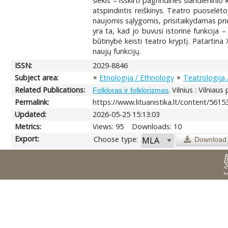
siekis – išskirti pagrindines šiandienin
atspindintis reiškinys. Teatro puoselėtoj
naujomis sąlygomis, prisitaikydamas prie 
yra ta, kad jo buvusi istorinė funkcija 
būtinybė keisti teatro kryptį. Patartina 
naujų funkcijų.
ISSN:
2029-8846
Subject area:
Etnologija / Ethnology
Teatrologija
Related Publications:
. Vilnius : Vilniau
Folkloras ir folklorizmas
Permalink:
https://www.lituanistika.lt/content/5615
Updated:
2026-05-25 15:13:03
Metrics:
Views: 95
Downloads: 10
Export:
Choose type:
Download