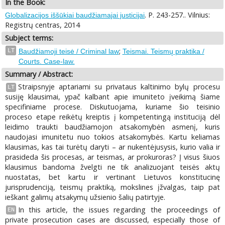
In the Book:
. P. 243-257.. Vilnius:
Globalizacijos iššūkiai baudžiamajai justicijai
Registrų centras, 2014
Subject terms:
;
LT
Baudžiamoji teisė / Criminal law
Teismai. Teismų praktika /
Courts. Case-law.
Summary / Abstract:
Straipsnyje aptariami su privataus kaltinimo bylų procesu
LT
susiję klausimai, ypač kalbant apie imuniteto įveikimą šiame
specifiniame procese. Diskutuojama, kuriame šio teisinio
proceso etape reikėtų kreiptis į kompetentingą instituciją dėl
leidimo traukti baudžiamojon atsakomybėn asmenį, kuris
naudojasi imunitetu nuo tokios atsakomybės. Kartu keliamas
klausimas, kas tai turėtų daryti – ar nukentėjusysis, kurio valia ir
prasideda šis procesas, ar teismas, ar prokuroras? Į visus šiuos
klausimus bandoma žvelgti ne tik analizuojant teisės aktų
nuostatas, bet kartu ir vertinant Lietuvos konstitucinę
jurisprudenciją, teismų praktiką, mokslines įžvalgas, taip pat
ieškant galimų atsakymų užsienio šalių patirtyje.
In this article, the issues regarding the proceedings of
EN
private prosecution cases are discussed, especially those of