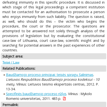
defeating immunity in this specific procedure. It is discussed in
which stage of this legal proceedings a competent institution
must be contacted for an authorisation to prosecute a person
who enjoys immunity from such liability. The question is raised,
as well, who should do this – the victim who begins the
procedure, the court or the prosecutor. The questions are
attempted to be answered not solely through analysis of the
provisions of legislation but by evaluating the constitutional
case-law of Lithuania, court case-law, scientific insight and by
searching for potential answers in the past experiences of other
countries.
Subject area:
Teisė / Law
Related Publications:
Baudžiamojo proceso principai: teisės spragų šalinimas
.
Lietuvos Respublikos Baudžiamojo proceso kodeksui - 10
metų.
Vilnius: Lietuvos teismo ekspertizės centras, 2012. P.
13-34.
Specifinės baudžiamojo proceso rūšys
. Vilnius : Mykolo
Romerio universitetas, 2011. 485 p.
Permalink: