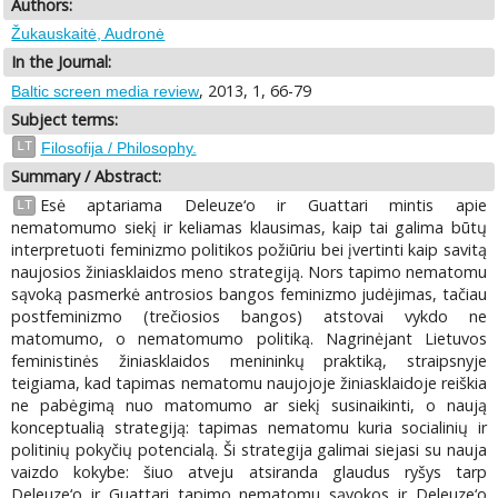
Authors:
Žukauskaitė, Audronė
In the Journal:
, 2013, 1, 66-79
Baltic screen media review
Subject terms:
LT
Filosofija / Philosophy.
Summary / Abstract:
Esė aptariama Deleuze‘o ir Guattari mintis apie
LT
nematomumo siekį ir keliamas klausimas, kaip tai galima būtų
interpretuoti feminizmo politikos požiūriu bei įvertinti kaip savitą
naujosios žiniasklaidos meno strategiją. Nors tapimo nematomu
sąvoką pasmerkė antrosios bangos feminizmo judėjimas, tačiau
postfeminizmo (trečiosios bangos) atstovai vykdo ne
matomumo, o nematomumo politiką. Nagrinėjant Lietuvos
feministinės žiniasklaidos menininkų praktiką, straipsnyje
teigiama, kad tapimas nematomu naujojoje žiniasklaidoje reiškia
ne pabėgimą nuo matomumo ar siekį susinaikinti, o naują
konceptualią strategiją: tapimas nematomu kuria socialinių ir
politinių pokyčių potencialą. Ši strategija galimai siejasi su nauja
vaizdo kokybe: šiuo atveju atsiranda glaudus ryšys tarp
Deleuze‘o ir Guattari tapimo nematomu sąvokos ir Deleuze‘o