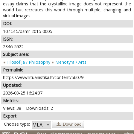
essay claims that the crystalline image does not represent the
world but recreates this world through multiple, changing and
virtual images.
DOI:
10.1515/bsmr-2015-0005
ISSN:
2346-5522
Subject area:
Filosofija / Philosophy
Menotyra / Arts
Permalink:
https://www.lituanistika.lt/content/56079
Updated:
2026-03-25 16:24:37
Metrics:
Views: 38
Downloads: 2
Export:
Choose type:
Download