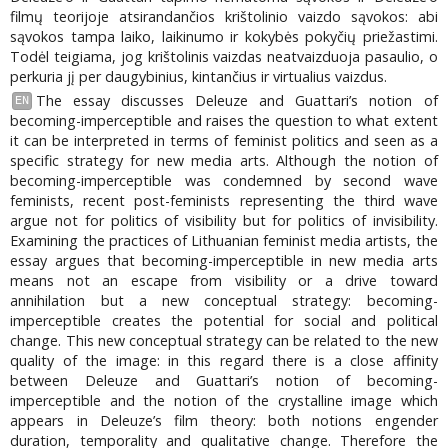
filmų teorijoje atsirandančios krištolinio vaizdo sąvokos: abi
sąvokos tampa laiko, laikinumo ir kokybės pokyčių priežastimi.
Todėl teigiama, jog krištolinis vaizdas neatvaizduoja pasaulio, o
perkuria jį per daugybinius, kintančius ir virtualius vaizdus.
The essay discusses Deleuze and Guattari’s notion of
EN
becoming-imperceptible and raises the question to what extent
it can be interpreted in terms of feminist politics and seen as a
specific strategy for new media arts. Although the notion of
becoming-imperceptible was condemned by second wave
feminists, recent post-feminists representing the third wave
argue not for politics of visibility but for politics of invisibility.
Examining the practices of Lithuanian feminist media artists, the
essay argues that becoming-imperceptible in new media arts
means not an escape from visibility or a drive toward
annihilation but a new conceptual strategy: becoming-
imperceptible creates the potential for social and political
change. This new conceptual strategy can be related to the new
quality of the image: in this regard there is a close affinity
between Deleuze and Guattari’s notion of becoming-
imperceptible and the notion of the crystalline image which
appears in Deleuze’s film theory: both notions engender
duration, temporality and qualitative change. Therefore the