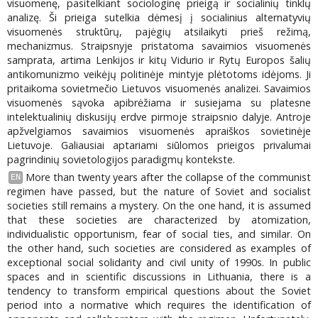
visuomenę, pasitelkiant sociologinę prieigą ir socialinių tinklų
analizę. Ši prieiga sutelkia dėmesį į socialinius alternatyvių
visuomenės struktūrų, pajėgių atsilaikyti prieš režimą,
mechanizmus. Straipsnyje pristatoma savaimios visuomenės
samprata, artima Lenkijos ir kitų Vidurio ir Rytų Europos šalių
antikomunizmo veikėjų politinėje mintyje plėtotoms idėjoms. Ji
pritaikoma sovietmečio Lietuvos visuomenės analizei. Savaimios
visuomenės sąvoka apibrėžiama ir susiejama su platesne
intelektualinių diskusijų erdve pirmoje straipsnio dalyje. Antroje
apžvelgiamos savaimios visuomenės apraiškos sovietinėje
Lietuvoje. Galiausiai aptariami siūlomos prieigos privalumai
pagrindinių sovietologijos paradigmų kontekste.
More than twenty years after the collapse of the communist
EN
regimen have passed, but the nature of Soviet and socialist
societies still remains a mystery. On the one hand, it is assumed
that these societies are characterized by atomization,
individualistic opportunism, fear of social ties, and similar. On
the other hand, such societies are considered as examples of
exceptional social solidarity and civil unity of 1990s. In public
spaces and in scientific discussions in Lithuania, there is a
tendency to transform empirical questions about the Soviet
period into a normative which requires the identification of