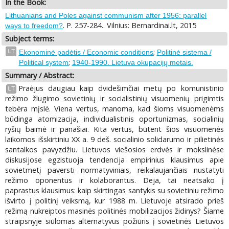
In the Book:
Lithuanians and Poles against communism after 1956: parallel
. P. 257-284.. Vilnius: Bernardinai.lt, 2015
ways to freedom?
Subject terms:
;
LT
Ekonominė padėtis / Economic conditions
Politinė sistema /
;
Political system
1940-1990. Lietuva okupacijų metais.
Summary / Abstract:
Praėjus daugiau kaip dvidešimčiai metų po komunistinio
LT
režimo žlugimo sovietinių ir socialistinių visuomenių prigimtis
tebėra mįslė. Viena vertus, manoma, kad šioms visuomenėms
būdinga atomizacija, individualistinis oportunizmas, socialinių
ryšių baimė ir panašiai. Kita vertus, būtent šios visuomenės
laikomos išskirtiniu XX a. 9 deš. socialinio solidarumo ir pilietinės
santalkos pavyzdžiu. Lietuvos viešosios erdvės ir mokslinėse
diskusijose egzistuoja tendencija empirinius klausimus apie
sovietmetį paversti normatyviniais, reikalaujančiais nustatyti
režimo oponentus ir kolaborantus. Deja, tai neatsako į
paprastus klausimus: kaip skirtingas santykis su sovietiniu režimo
išvirto į politinį veiksmą, kur 1988 m. Lietuvoje atsirado prieš
režimą nukreiptos masinės politinės mobilizacijos židinys? Šiame
straipsnyje siūlomas alternatyvus požiūris į sovietinės Lietuvos