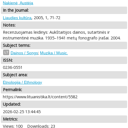
Nakienė, Austėja
In the Journal:
, 2005, 1, 71-72
Liaudies kultūra
Notes:
Recenzuojamas leidinys: Aukštaitijos dainos, sutartinės ir
instrumentinė muzika. 1935–1941 metų fonografo įrašai. 2004.
Subject terms:
;
LT
Dainos / Songs
Muzika / Music.
ISSN:
0236-0551
Subject area:
Etnologija / Ethnology
Permalink:
https://www.lituanistika.lt/content/5582
Updated:
2026-02-25 13:44:45
Metrics:
Views: 100
Downloads: 23