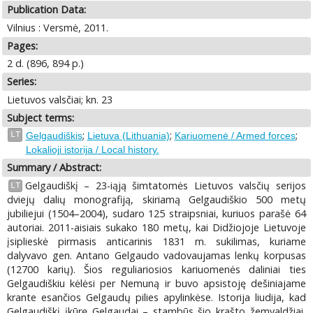
Publication Data:
Vilnius : Versmė, 2011.
Pages:
2 d. (896, 894 p.)
Series:
Lietuvos valsčiai; kn. 23
Subject terms:
;
;
;
LT
Gelgaudiškis
Lietuva (Lithuania)
Kariuomenė / Armed forces
Lokalioji istorija / Local history.
Summary / Abstract:
Gelgaudiškį – 23-iąją šimtatomės Lietuvos valsčių serijos
LT
dviejų dalių monografiją, skiriamą Gelgaudiškio 500 metų
jubiliejui (1504–2004), sudaro 125 straipsniai, kuriuos parašė 64
autoriai. 2011-aisiais sukako 180 metų, kai Didžiojoje Lietuvoje
įsiplieskė pirmasis anticarinis 1831 m. sukilimas, kuriame
dalyvavo gen. Antano Gelgaudo vadovaujamas lenkų korpusas
(12700 karių). Šios reguliariosios kariuomenės daliniai ties
Gelgaudiškiu kėlėsi per Nemuną ir buvo apsistoję dešiniajame
krante esančios Gelgaudų pilies apylinkėse. Istorija liudija, kad
Gelgaudiškį įkūrę Gelgaudai – stambūs šio krašto žemvaldžiai,