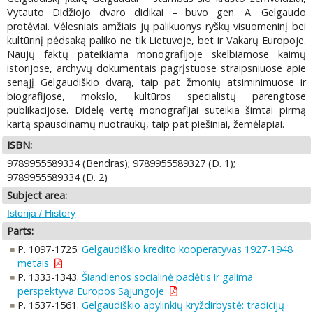
Vytauto Didžiojo dvaro didikai – buvo gen. A. Gelgaudo
protėviai. Vėlesniais amžiais jų palikuonys ryškų visuomeninį bei
kultūrinį pėdsaką paliko ne tik Lietuvoje, bet ir Vakarų Europoje.
Naujų faktų pateikiama monografijoje skelbiamose kaimų
istorijose, archyvų dokumentais pagrįstuose straipsniuose apie
senąjį Gelgaudiškio dvarą, taip pat žmonių atsiminimuose ir
biografijose, mokslo, kultūros specialistų parengtose
publikacijose. Didelę vertę monografijai suteikia šimtai pirmą
kartą spausdinamų nuotraukų, taip pat piešiniai, žemėlapiai.
ISBN:
9789955589334 (Bendras); 9789955589327 (D. 1);
9789955589334 (D. 2)
Subject area:
Istorija / History
Parts:
P. 1097-1725.
Gelgaudiškio kredito kooperatyvas 1927-1948
metais
P. 1333-1343.
Šiandienos socialinė padėtis ir galima
perspektyva Europos Sąjungoje
P. 1537-1561.
Gelgaudiškio apylinkių kryždirbystė: tradicijų