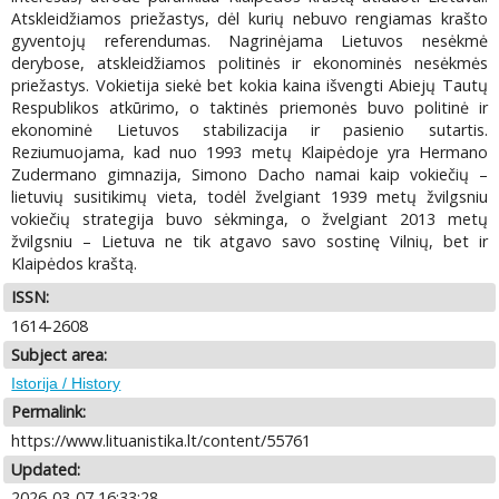
Atskleidžiamos priežastys, dėl kurių nebuvo rengiamas krašto
gyventojų referendumas. Nagrinėjama Lietuvos nesėkmė
derybose, atskleidžiamos politinės ir ekonominės nesėkmės
priežastys. Vokietija siekė bet kokia kaina išvengti Abiejų Tautų
Respublikos atkūrimo, o taktinės priemonės buvo politinė ir
ekonominė Lietuvos stabilizacija ir pasienio sutartis.
Reziumuojama, kad nuo 1993 metų Klaipėdoje yra Hermano
Zudermano gimnazija, Simono Dacho namai kaip vokiečių –
lietuvių susitikimų vieta, todėl žvelgiant 1939 metų žvilgsniu
vokiečių strategija buvo sėkminga, o žvelgiant 2013 metų
žvilgsniu – Lietuva ne tik atgavo savo sostinę Vilnių, bet ir
Klaipėdos kraštą.
ISSN:
1614-2608
Subject area:
Istorija / History
Permalink:
https://www.lituanistika.lt/content/55761
Updated:
2026-03-07 16:33:28