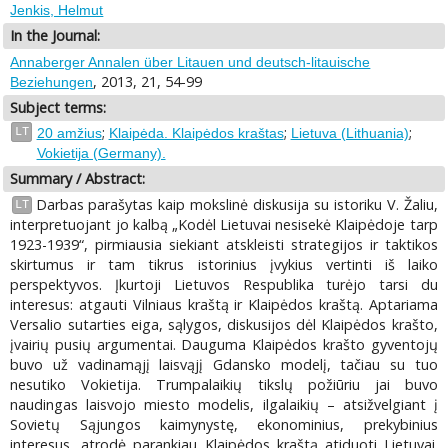
Jenkis, Helmut
In the Journal:
Annaberger Annalen über Litauen und deutsch-litauische
, 2013, 21, 54-99
Beziehungen
Subject terms:
;
;
;
LT
20 amžius
Klaipėda. Klaipėdos kraštas
Lietuva (Lithuania)
Vokietija (Germany).
Summary / Abstract:
Darbas parašytas kaip mokslinė diskusija su istoriku V. Žaliu,
LT
interpretuojant jo kalbą „Kodėl Lietuvai nesisekė Klaipėdoje tarp
1923-1939“, pirmiausia siekiant atskleisti strategijos ir taktikos
skirtumus ir tam tikrus istorinius įvykius vertinti iš laiko
perspektyvos. Įkurtoji Lietuvos Respublika turėjo tarsi du
interesus: atgauti Vilniaus kraštą ir Klaipėdos kraštą. Aptariama
Versalio sutarties eiga, sąlygos, diskusijos dėl Klaipėdos krašto,
įvairių pusių argumentai. Dauguma Klaipėdos krašto gyventojų
buvo už vadinamąjį laisvąjį Gdansko modelį, tačiau su tuo
nesutiko Vokietija. Trumpalaikių tikslų požiūriu jai buvo
naudingas laisvojo miesto modelis, ilgalaikių – atsižvelgiant į
Sovietų Sąjungos kaimynystę, ekonominius, prekybinius
interesus, atrodė parankiau Klaipėdos kraštą atiduoti Lietuvai.