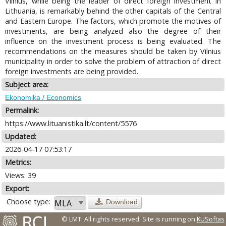
Vilnius, while being the leader of direct foreign investment in
Lithuania, is remarkably behind the other capitals of the Central
and Eastern Europe. The factors, which promote the motives of
investments, are being analyzed also the degree of their
influence on the investment process is being evaluated. The
recommendations on the measures should be taken by Vilnius
municipality in order to solve the problem of attraction of direct
foreign investments are being provided.
Subject area:
Ekonomika / Economics
Permalink:
https://www.lituanistika.lt/content/5576
Updated:
2026-04-17 07:53:17
Metrics:
Views: 39
Export:
Choose type:
Download
© LMT. All rights reserved.
Site is running on
KUSoftas