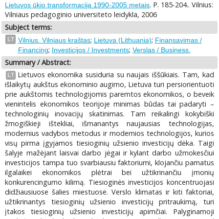
. P. 185-204.. Vilnius:
Lietuvos ūkio transformacija 1990-2005 metais
Vilniaus pedagoginio universiteto leidykla, 2006
Subject terms:
;
;
LT
Vilnius. Vilniaus kraštas
Lietuva (Lithuania)
Finansavimas /
;
;
Financing
Investicijos / Investments
Verslas / Business.
Summary / Abstract:
Lietuvos ekonomika susiduria su naujais iššūkiais. Tam, kad
LT
išlaikytų aukštus ekonominio augimo, Lietuva turi persiorientuoti
prie aukštomis technologijomis paremtos ekonomikos, o beveik
vienintelis ekonomikos teorijoje minimas būdas tai padaryti –
technologinių inovacijų skatinimas. Tam reikalingi kokybiški
žmogiškieji ištekliai, išmanantys naujausias technologijas,
modernius vadybos metodus ir modernios technologijos, kurios
visų pirma įgyjamos tiesioginių užsienio investicijų dėka. Taigi
šalyje mažėjant laisvai darbo jėgai ir kylant darbo užmokesčiui
investicijos tampa tuo svarbiausiu faktoriumi, klojančiu pamatus
ilgalaikei ekonomikos plėtrai bei užtikrinančiu įmonių
konkurencingumo kilimą. Tiesioginės investicijos koncentruojasi
didžiausiuose šalies miestuose. Verslo klimatas ir kiti faktoriai,
užtikrinantys tiesioginių užsienio investicijų pritraukimą, turi
įtakos tiesioginių užsienio investicijų apimčiai. Palyginamoji