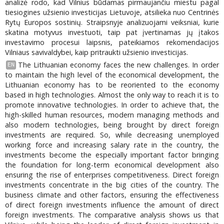
analizė rodo, kad Vilnius būdamas pirmaujančiu miestu pagal
tiesiogines užsienio investicijas Lietuvoje, atsilieka nuo Centrinės
Rytų Europos sostinių. Straipsnyje analizuojami veiksniai, kurie
skatina motyvus investuoti, taip pat įvertinamas jų įtakos
investavimo procesui laipsnis, pateikiamos rekomendacijos
Vilniaus savivaldybei, kaip pritraukti užsienio investicijas.
The Lithuanian economy faces the new challenges. In order
EN
to maintain the high level of the economical development, the
Lithuanian economy has to be reoriented to the economy
based in high technologies. Almost the only way to reach it is to
promote innovative technologies. In order to achieve that, the
high-skilled human resources, modern managing methods and
also modern technologies, being brought by direct foreign
investments are required. So, while decreasing unemployed
working force and increasing salary rate in the country, the
investments become the especially important factor bringing
the foundation for long-term economical development also
ensuring the rise of enterprises competitiveness. Direct foreign
investments concentrate in the big cities of the country. The
business climate and other factors, ensuring the effectiveness
of direct foreign investments influence the amount of direct
foreign investments. The comparative analysis shows us that