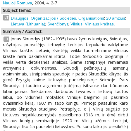
, 2004, 4, 2-7
Naujoji Romuva
Subject terms:
;
;
LT
Draugijos. Organizacijos / Societies. Organisations
20 amžius
;
;
Lietuva (Lithuania)
Švenčionys
Vilnius. Vilniaus kraštas.
Summary / Abstract:
Jonas Skruodys (1882–1935) buvo žymus kunigas, švietėjas,
LT
rašytojas, puoselėjęs lietuvybę Lenkijos tarpukariu valdytame
Vilniaus krašte. Lietuvių švietėjų veikla tuometiniame Vilniaus
krašte nėra pakankamai ištirta. Todėl Skruodžio biografija ir
veikla verta detalesnės analizės. Šiame straipsnyje remiamasi
archyviniais dokumentais, Skruodį pažinojusių asmenų
atsiminimais, straipsniais spaudoje ir paties Skruodžio kūryba. Jis
gimė Bryzgių kaime lietuvybę puoselėjusioje šeimoje. Pats
Skruodys į tautinio atgimimo judėjimą įsitraukė dar būdamas
labai jaunas. Siekdamas darbuotis tėvynės ir lietuvių tautos
labui, po vidurinės mokyklos Vilniuje baigimo jis pasirinko
dvasininko kelią, 1907 m. tapo kunigu. Pirmojo pasaulinio karo
metais Skruodys studijavo Petrapilyje, o į Vilnių sugrįžo po
Lietuvos nepriklausomybės paskelbimo 1918 m. ir ėmė dirbti
Vilniaus kunigų seminarijoje. 1920 m. Vilnių užėmus Lenkijai,
Skruodys liko čia puoselėti lietuvybės. Po kurio laiko jis persikėlė į