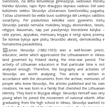
Švenčionis, čia dirbo lietuviškoje gimnazijoje, vadovavo literatų
būreliui Ąžuolas, tapo Ryto draugijos skyriaus vadovu. Dėl savo
kultūrinės veiklos Skruodys užsitarnavo švenčioniškių pagarbą.
Tačiau užsiiminėti šia veikla buvo sudėtinga dėl Lenkijos valdžios
suvaržymų. Per paskutinius keliolika savo gyvenimo metų
Skruodys parašė nemažai mokslinių knygų ekonomikos, teisės,
religijos klausimais, taip pat pasižymėjo literatūrine kūryba –
rašė pjeses, apysakas, memuarų knygas ir netgi epinę poemą.
Šie kūriniai byloja apie platų Skruodžio akiratį, demokratišką ir
humanistinę pasaulėžiūrą.
Jonas Skruodys (1882-1935) was a well-known priest,
EN
educator, writer which appreciated the Lithuanianism in Vilnius
land governed by Poland during the inter-war period. The
activity of Lithuanian educators in that particular time is not
analysed enough. Therefore, the biography and activities of
Skruodys are worth analysing. This article is written in
accordance with the documents from the archive, memories of
people who knew Skruodys, the articles published and his own
creations. He was born in a family that cherished the Lithuanian
identity. They lived in Bryzgiai village. Skruodys himself was very
young when he joined the movement of national rebirth. After
graduating from the high school in Vilnius, Skruodys wanted to