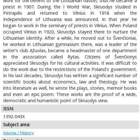
work for the benefit of the Lithuanian nation, thus he became a
priest in 1907. During the I World War, Skruodys studied in
Petrapilis and returned to Vilnius in 1918 when the
Independence of Lithuania was announced. In that year he
began to work in the seminary of priests in Vilnius. When Poland
occupied Vilnius in 1920, Skruodys stayed there to nurture the
Lithuanian identity. After a while, he moved out to Švenčioniai,
he worked in Lithuanian gymnasium there, was a leader of the
writer's club Ąžuolas, became a headmaster of one department
in the association called Rytas. Citizens of Švenčionys
appreciated Skruodys for his cultural activities. It was difficult to
do the work due to the restrictions of the Poland's government.
In his last decades, Skruodys has written a significant number of
scientific books about economics, law and theology. He was
into literature as well, he wrote the plays, stories, memoir books
and even an epic poem. These works are the proof of a wide,
democratic and humanistic point of Skruodys view.
ISSN:
1392-043X
Subject area:
Istorija / History