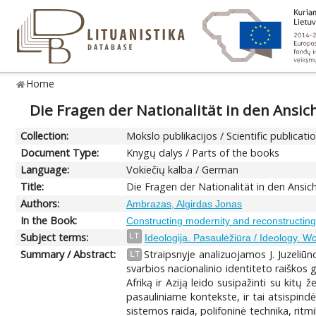
Home
Die Fragen der Nationalität in den Ansic
Collection:
Mokslo publikacijos / Scientific publicati
Document Type:
Knygų dalys / Parts of the books
Language:
Vokiečių kalba / German
Title:
Die Fragen der Nationalität in den Ansich
Authors:
Ambrazas, Algirdas Jonas
In the Book:
Constructing modernity and reconstructing 
Subject terms:
LT
Ideologija. Pasaulėžiūra / Ideology. W
Summary / Abstract:
Straipsnyje analizuojamos J. Juzeliūn
LT
svarbios nacionalinio identiteto raiškos 
Afriką ir Aziją leido susipažinti su kitų 
pasauliniame kontekste, ir tai atsispind
sistemos raida, polifoninė technika, ritm