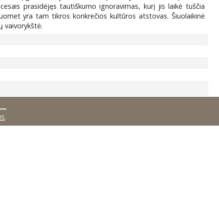
ocesais prasidėjęs tautiškumo ignoravimas, kurį jis laikė tuščia
uomet yra tam tikros konkrečios kultūros atstovas. Šiuolaikinė
ių vaivorykštė.
MS
.