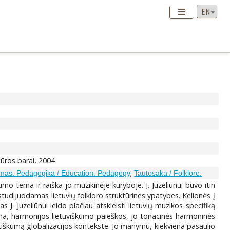
ltūros barai, 2004
;
as. Pedagogika / Education. Pedagogy
Tautosaka / Folklore.
mo tema ir raiška jo muzikinėje kūryboje. J. Juzeliūnui buvo itin
studijuodamas lietuvių folkloro struktūrines ypatybes. Kelionės į
s J. Juzeliūnui leido plačiau atskleisti lietuvių muzikos specifiką
tema, harmonijos lietuviškumo paieškos, jo tonacinės harmoninės
autiškumą globalizacijos kontekste. Jo manymu, kiekviena pasaulio