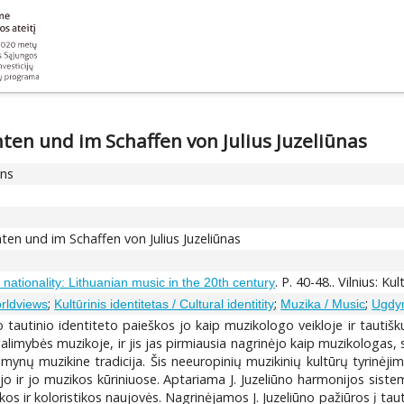
hten und im Schaffen von Julius Juzeliūnas
ons
ten und im Schaffen von Julius Juzeliūnas
. P. 40-48.. Vilnius: Ku
nationality: Lithuanian music in the 20th century
;
;
;
orldviews
Kultūrinis identitetas / Cultural identitity
Muzika / Music
Ugdym
o tautinio identiteto paieškos jo kaip muzikologo veikloje ir tautišku
galimybės muzikoje, ir jis jas pirmiausia nagrinėjo kaip muzikologas, 
žemynų muzikine tradicija. Šis neeuropinių muzikinių kultūrų tyrinėjima
ėjo ir jo muzikos kūriniuose. Aptariama J. Juzeliūno harmonijos sis
ikos ir koloristikos naujovės. Nagrinėjamos J. Juzeliūno pažiūros į t