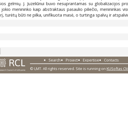
dvasios gelmių. J. Juzeliūnui buvo nesuprantamas su globalizacijos pr
 jokio menininko kaip abstraktaus pasaulio piliečio, menininkas vis
erį, turėtų būti ne pilka, unifikuota masė, o turtinga spalvų ir atspalv
1
Search
Project
Expertise
Contacts
© LMT. All rights reserved.
Site is running on
KUSoftas C