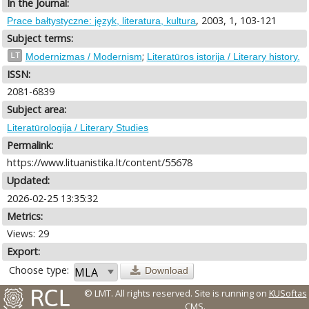
In the Journal:
, 2003, 1, 103-121
Prace bałtystyczne: język, literatura, kultura
Subject terms:
;
LT
Modernizmas / Modernism
Literatūros istorija / Literary history.
ISSN:
2081-6839
Subject area:
Literatūrologija / Literary Studies
Permalink:
https://www.lituanistika.lt/content/55678
Updated:
2026-02-25 13:35:32
Metrics:
Views: 29
Export:
Choose type:
Download
© LMT. All rights reserved.
Site is running on
KUSoftas
CMS
.