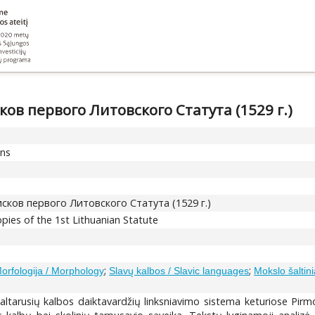
в первого Литовского Статута (1529 г.)
ons
ков первого Литовского Статута (1529 г.)
opies of the 1st Lithuanian Statute
;
;
orfologija / Morphology
Slavų kalbos / Slavic languages
Mokslo šaltini
altarusių kalbos daiktavardžių linksniavimo sistema keturiose Pirmo