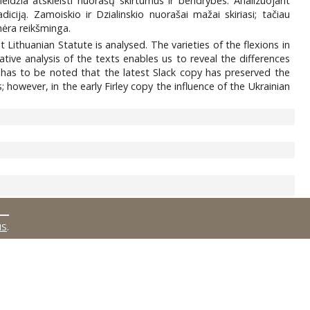
eidžia atskleisti nuorašų skirtumus ir bendrybes. Analizuojant
ciją. Zamoiskio ir Dzialinskio nuorašai mažai skiriasi; tačiau
nėra reikšminga.
 Lithuanian Statute is analysed. The varieties of the flexions in
tive analysis of the texts enables us to reveal the differences
 has to be noted that the latest Slack copy has preserved the
however, in the early Firley copy the influence of the Ukrainian
MS
.