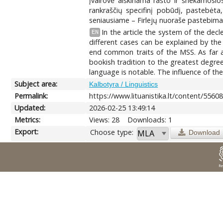
įvairovė aiškinama rašto ir šnekamosios
rankraščių specifinį pobūdį, pastebėta,
seniausiame – Firlejų nuoraše pastebima 
In the article the system of the decl
EN
different cases can be explained by the 
end common traits of the MSS. As far as
bookish tradition to the greatest degree
language is notable. The influence of the
Subject area:
Kalbotyra / Linguistics
Permalink:
https://www.lituanistika.lt/content/5560
Updated:
2026-02-25 13:49:14
Metrics:
Views: 28
Downloads: 1
Export:
Choose type:
Download