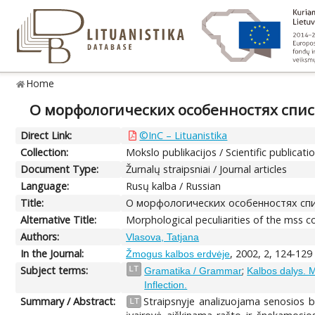
Home
О морфологических особенностях списко
Direct Link:
©InC – Lituanistika
Collection:
Mokslo publikacijos / Scientific publicati
Document Type:
Žurnalų straipsniai / Journal articles
Language:
Rusų kalba / Russian
Title:
О морфологических особенностях спис
Alternative Title:
Morphological peculiarities of the mss c
Authors:
Vlasova, Tatjana
In the Journal:
, 2002, 2, 124-129
Žmogus kalbos erdvėje
Subject terms:
;
LT
Gramatika / Grammar
Kalbos dalys. M
Inflection.
Summary / Abstract:
Straipsnyje analizuojama senosios b
LT