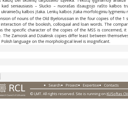
 kalbų bei skolinių tarpusavio sąveika. Tekstų lyginamoji analizė l
 kad seniausiasis – Slucko – nuorašas išsaugojo rašto kalbos tradi
ukrainiečių kalbos įtaka. Lenkų kalbos įtaka morfologiniu lygmeniu 
ension of nouns of the Old Byelorussian in the four copies of the 1 st
interaction of the bookish, colloquial and loan words. The compara
 the specific character of the copies of the MSS is concerned, it
. The Zamoisk and Dzialinsk copies differ least between themselves; 
 Polish language on the morphological level is insignificant.
8
Search
Project
Expertise
Contacts
© LMT. All rights reserved.
Site is running on
KUSoftas C