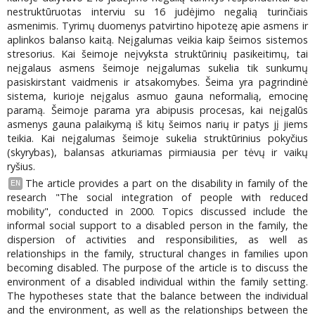
nestruktūruotas interviu su 16 judėjimo negalią turinčiais
asmenimis. Tyrimų duomenys patvirtino hipotezę apie asmens ir
aplinkos balanso kaitą. Neįgalumas veikia kaip šeimos sistemos
stresorius. Kai šeimoje neįvyksta struktūrinių pasikeitimų, tai
neįgalaus asmens šeimoje neįgalumas sukelia tik sunkumų
pasiskirstant vaidmenis ir atsakomybes. Šeima yra pagrindinė
sistema, kurioje neįgalus asmuo gauna neformalią, emocinę
paramą. Šeimoje parama yra abipusis procesas, kai neįgalūs
asmenys gauna palaikymą iš kitų šeimos narių ir patys jį jiems
teikia. Kai neįgalumas šeimoje sukelia struktūrinius pokyčius
(skyrybas), balansas atkuriamas pirmiausia per tėvų ir vaikų
ryšius.
The article provides a part on the disability in family of the
EN
research "The social integration of people with reduced
mobility", conducted in 2000. Topics discussed include the
informal social support to a disabled person in the family, the
dispersion of activities and responsibilities, as well as
relationships in the family, structural changes in families upon
becoming disabled. The purpose of the article is to discuss the
environment of a disabled individual within the family setting.
The hypotheses state that the balance between the individual
and the environment, as well as the relationships between the