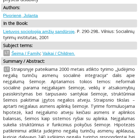
Authors:
Pivorienė, Jolanta
In the Book:
. P. 290-298.. Vilnius: Socialinių
Lietuvos sociologija amžių sandūroje
tyrimų institutas, 2001
Subject terms:
;
LT
Šeima / Family
Vaikai / Children.
Summary / Abstract:
Straipsnyje pateikiama 2000 metais atlikto tyrimo „Judėjimo
LT
negalią turinčių asmenų socialinė integracija“ dalis apie
neįgalumą šeimoje. Aptariamos tokios temos: neformali
socialinė parama neįgaliajam šeimoje, veiklų ir atsakomybių
pasiskirstymas bei tarpusavio santykiai šeimoje, struktūriniai
šeimos pakitimai įgytos negalios atveju. Straipsnio tikslas –
aptarti neįgalaus asmens aplinką šeimoje. Tyrime formuluojama
hipotezė, kad neįgalumo atveju keičiasi asmens ir aplinkos
balansas, šeimos kaip sistemos ryšiai su aplinka. Neįgalumas
sukelia struktūrinius ir funkcinius pokyčius šeimoje. Hipotezės
patikrinimui atlikta judėjimo negalią turinčių asmenų apklausa,
kurioje dalyvavo 240 judėjimo negalią turintys respondentai bei