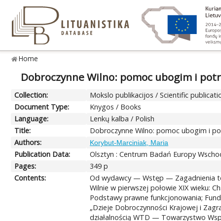
Home
Dobroczynne Wilno: pomoc ubogim i potr
Collection:
Mokslo publikacijos / Scientific publicati
Document Type:
Knygos / Books
Language:
Lenkų kalba / Polish
Title:
Dobroczynne Wilno: pomoc ubogim i pot
Authors:
Korybut-Marciniak, Maria
Publication Data:
Olsztyn : Centrum Badań Europy Wschod
Pages:
349 p
Contents:
Od wydawcy — Wstęp — Zagadnienia ter
Wilnie w pierwszej połowie XIX wieku: 
Podstawy prawne funkcjonowania; Fundus
„Dzieje Dobroczynności Krajowej i Zagr
działalnością WTD — Towarzystwo Wspi