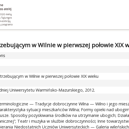
zebującym w Wilnie w pierwszej połowie XIX 
ons
rzebującym w Wilnie w pierwszej połowie XIX wieku
niej Uniwersytetu Warmińsko-Mazurskiego, 2012.
minologiczne — Tradycje dobroczynne Wilna — Wilno i jego miesz
Charakterystyka sytuacji mieszkańców Wilna; Formy opieki nad ubo
ze. Sposoby pozyskiwania środków na utrzymanie ubogich; Działaln
anicznej”; Teatr i muzyka w służbie dobroczynności; Inne towarzys
erania Niedostatnich Uczniów Uniwersyteckich — Galeria wileńs