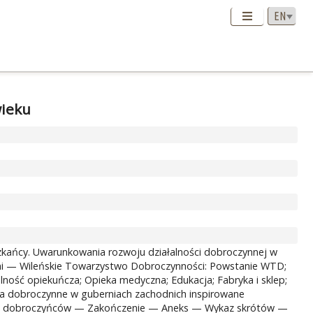
wieku
kańcy. Uwarunkowania rozwoju działalności dobroczynnej w
gimi — Wileńskie Towarzystwo Dobroczynności: Powstanie WTD;
ość opiekuńcza; Opieka medyczna; Edukacja; Fabryka i sklep;
twa dobroczynne w guberniach zachodnich inspirowane
kich dobroczyńców — Zakończenie — Aneks — Wykaz skrótów —