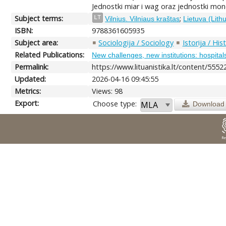
Jednostki miar i wag oraz jednostki mo
Subject terms:
;
LT
Vilnius. Vilniaus kraštas
Lietuva (Lith
ISBN:
9788361605935
Subject area:
Sociologija / Sociology
Istorija / His
Related Publications:
New challenges, new institutions: hospital
Permalink:
https://www.lituanistika.lt/content/5552
Updated:
2026-04-16 09:45:55
Metrics:
Views: 98
Export:
Choose type:
Download