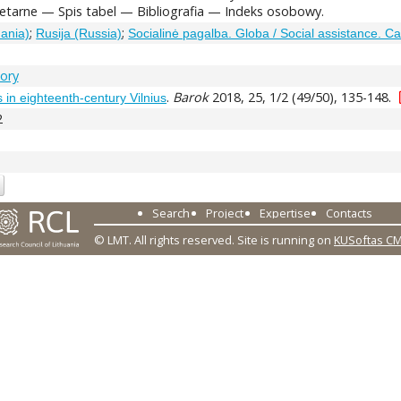
netarne — Spis tabel — Bibliografia — Indeks osobowy.
;
;
uania)
Rusija (Russia)
Socialinė pagalba. Globa / Social assistance. Ca
tory
.
Barok
2018, 25, 1/2 (49/50), 135-148.
s in eighteenth-century Vilnius
2
Search
Project
Expertise
Contacts
© LMT. All rights reserved.
Site is running on
KUSoftas C