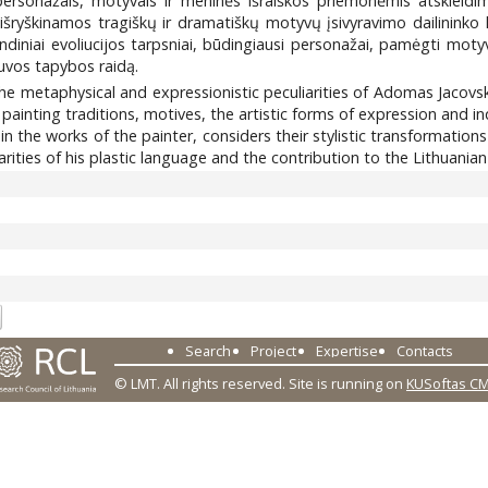
 personažais, motyvais ir meninės išraiškos priemonėmis atskleidim
išryškinamos tragiškų ir dramatiškų motyvų įsivyravimo dailininko 
diniai evoliucijos tarpsniai, būdingiausi personažai, pamėgti motyv
tuvos tapybos raidą.
the metaphysical and expressionistic peculiarities of Adomas Jacovs
 painting traditions, motives, the artistic forms of expression and in
in the works of the painter, considers their stylistic transformatio
rities of his plastic language and the contribution to the Lithuanian 
0
Search
Project
Expertise
Contacts
© LMT. All rights reserved.
Site is running on
KUSoftas C