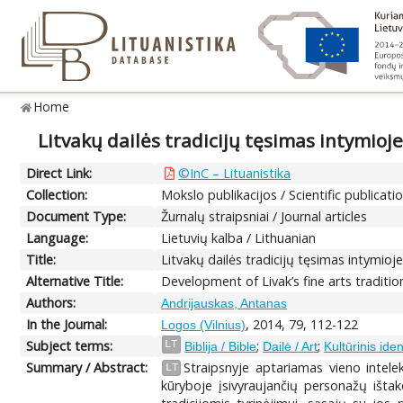
Home
Litvakų dailės tradicijų tęsimas intymioj
Direct Link:
©InC – Lituanistika
Collection:
Mokslo publikacijos / Scientific publicati
Document Type:
Žurnalų straipsniai / Journal articles
Language:
Lietuvių kalba / Lithuanian
Title:
Litvakų dailės tradicijų tęsimas intymio
Alternative Title:
Development of Livak’s fine arts traditi
Authors:
Andrijauskas, Antanas
In the Journal:
, 2014, 79, 112-122
Logos (Vilnius)
Subject terms:
;
;
LT
Biblija / Bible
Dailė / Art
Kultūrinis iden
Summary / Abstract:
Straipsnyje aptariamas vieno intele
LT
kūryboje įsivyraujančių personažų išta