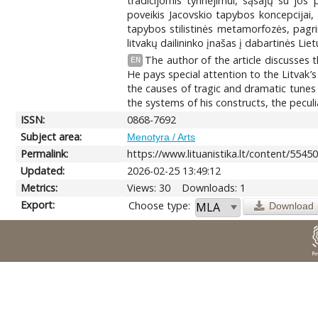
tradicijomis tyrinėjimui, sąsajų su jos
poveikis Jacovskio tapybos koncepcijai, 
tapybos stilistinės metamorfozės, pagrin
litvakų dailininko įnašas į dabartinės Lie
The author of the article discusses 
EN
He pays special attention to the Litvak’s
the causes of tragic and dramatic tunes 
the systems of his constructs, the peculia
ISSN:
0868-7692
Subject area:
Menotyra / Arts
Permalink:
https://www.lituanistika.lt/content/5545
Updated:
2026-02-25 13:49:12
Metrics:
Views: 30
Downloads: 1
Export:
Choose type:
Download