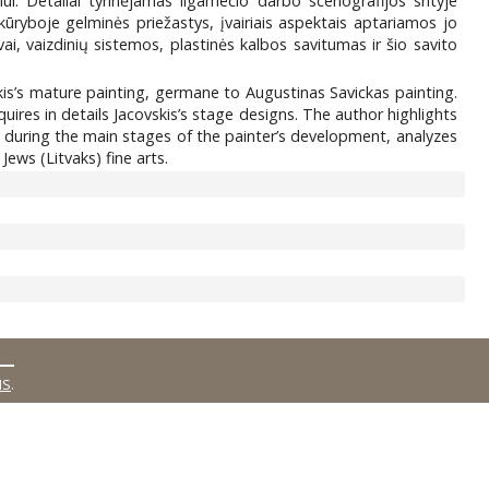
ui. Detaliai tyrinėjamas ilgamečio darbo scenografijos srityje
kūryboje gelminės priežastys, įvairiais aspektais aptariamos jo
ai, vaizdinių sistemos, plastinės kalbos savitumas ir šio savito
kis’s mature painting, germane to Augustinas Savickas painting.
quires in details Jacovskis’s stage designs. The author highlights
ns during the main stages of the painter’s development, analyzes
Jews (Litvaks) fine arts.
MS
.