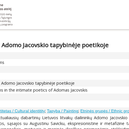
e Adomo Jacovskio tapybinėje poetikoje
ons
je Adomo Jacovskio tapybinėje poetikoje
ons in the intimate poetics of Adomas Jacovskis
;
;
titetas / Cultural identitity
Tapyba / Painting
Etninės grupės / Ethnic gr
ktualiausių dabartinių Lietuvos litvakų dailininkų Adomo Jacovski
kos, sąsajos su Augustinu Savicku, ekspresionistine ir metafizine