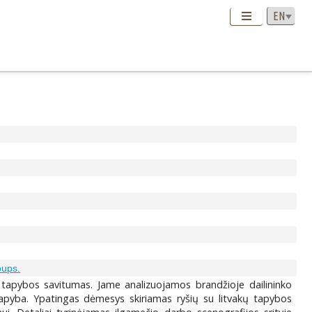
oups.
o tapybos savitumas. Jame analizuojamos brandžioje dailininko
 tapyba. Ypatingas dėmesys skiriamas ryšių su litvakų tapybos