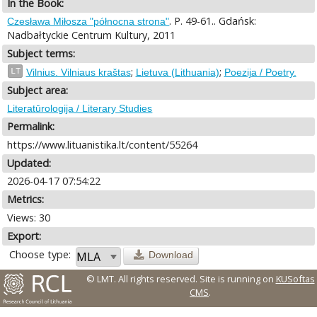
In the Book:
. P. 49-61.. Gdańsk:
Czesława Miłosza "północna strona"
Nadbałtyckie Centrum Kultury, 2011
Subject terms:
;
;
LT
Vilnius. Vilniaus kraštas
Lietuva (Lithuania)
Poezija / Poetry.
Subject area:
Literatūrologija / Literary Studies
Permalink:
https://www.lituanistika.lt/content/55264
Updated:
2026-04-17 07:54:22
Metrics:
Views: 30
Export:
Choose type:
Download
© LMT. All rights reserved.
Site is running on
KUSoftas
CMS
.