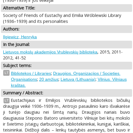
(1936–1939) ir jos veikėjai
Alternative Title:
Society of Friends of Eustachy and Emilia Wróblewski Library
(1936–1939) and its personalities
Authors:
Ilgiewicz, Henryka
In the Journal:
, 2015, 2011-
Lietuvos mokslų akademijos Vrublevskių biblioteka
2012, 41-52
Subject terms:
;
LT
Bibliotekos / Libraries
Draugijos. Organizacijos / Societies.
;
;
;
Organisations
20 amžius
Lietuva (Lithuania)
Vilnius. Vilniaus
kraštas.
Summary / Abstract:
Eustachijaus ir Emilijos Vrublevskių bibliotekos bičiulių
LT
draugija veikė 1936–1939 m., Antrojo pasaulinio karo išvakarėse
ji turėjo daugiau nei šimtą narių. Draugijos nariais buvo
daugiausia Stepono Batoro universiteto Vilniuje bei kitų mokslo
ir švietimo įstaigų darbuotojai, bibliotekininkai, kunigai, kariškiai,
teisininkai. Didžioji dalis – lenkų tautybės asmenys, bet buvo ir