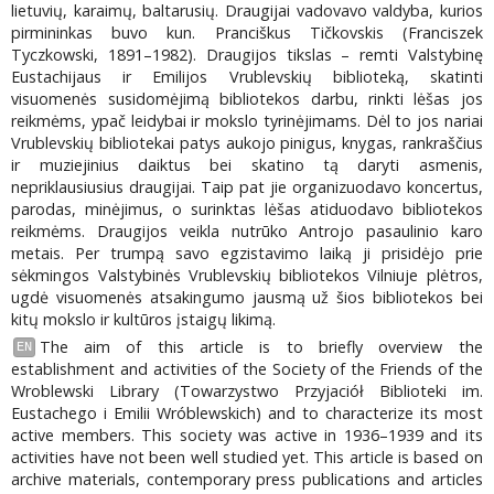
lietuvių, karaimų, baltarusių. Draugijai vadovavo valdyba, kurios
pirmininkas buvo kun. Pranciškus Tičkovskis (Franciszek
Tyczkowski, 1891–1982). Draugijos tikslas – remti Valstybinę
Eustachijaus ir Emilijos Vrublevskių biblioteką, skatinti
visuomenės susidomėjimą bibliotekos darbu, rinkti lėšas jos
reikmėms, ypač leidybai ir mokslo tyrinėjimams. Dėl to jos nariai
Vrublevskių bibliotekai patys aukojo pinigus, knygas, rankraščius
ir muziejinius daiktus bei skatino tą daryti asmenis,
nepriklausiusius draugijai. Taip pat jie organizuodavo koncertus,
parodas, minėjimus, o surinktas lėšas atiduodavo bibliotekos
reikmėms. Draugijos veikla nutrūko Antrojo pasaulinio karo
metais. Per trumpą savo egzistavimo laiką ji prisidėjo prie
sėkmingos Valstybinės Vrublevskių bibliotekos Vilniuje plėtros,
ugdė visuomenės atsakingumo jausmą už šios bibliotekos bei
kitų mokslo ir kultūros įstaigų likimą.
The aim of this article is to briefly overview the
EN
establishment and activities of the Society of the Friends of the
Wroblewski Library (Towarzystwo Przyjaciół Biblioteki im.
Eustachego i Emilii Wróblewskich) and to characterize its most
active members. This society was active in 1936–1939 and its
activities have not been well studied yet. This article is based on
archive materials, contemporary press publications and articles