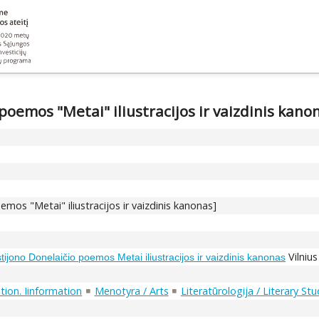
 poemos "Metai" iliustracijos ir vaizdinis kano
s
oemos "Metai" iliustracijos ir vaizdinis kanonas]
Vilnius
istijono Donelaičio poemos Metai iliustracijos ir vaizdinis kanonas
ion. Iinformation
Menotyra / Arts
Literatūrologija / Literary Stu