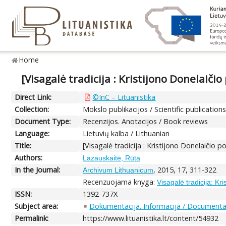
Home
[Visagalė tradicija : Kristijono Donelaičio
Direct Link:
©InC – Lituanistika
Collection:
Mokslo publikacijos / Scientific publication
Document Type:
Recenzijos. Anotacijos / Book reviews
Language:
Lietuvių kalba / Lithuanian
Title:
[Visagalė tradicija : Kristijono Donelaičio p
Authors:
Lazauskaitė, Rūta
In the Journal:
, 2015, 17, 311-322
Archivum Lithuanicum
Recenzuojama knyga:
Visagalė tradicija: Kr
ISSN:
1392-737X
Subject area:
Dokumentacija. Informacija / Documentat
Permalink:
https://www.lituanistika.lt/content/54932