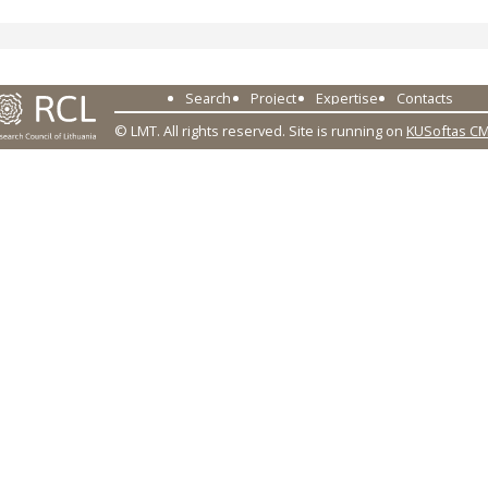
Search
Project
Expertise
Contacts
© LMT. All rights reserved.
Site is running on
KUSoftas C