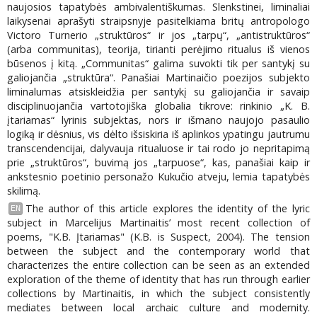
naujosios tapatybės ambivalentiškumas. Slenkstinei, liminaliai
laikysenai aprašyti straipsnyje pasitelkiama britų antropologo
Victoro Turnerio „struktūros“ ir jos „tarpų“, „antistruktūros“
(arba communitas), teorija, tirianti perėjimo ritualus iš vienos
būsenos į kitą. „Communitas“ galima suvokti tik per santykį su
galiojančia „struktūra“. Panašiai Martinaičio poezijos subjekto
liminalumas atsiskleidžia per santykį su galiojančia ir savaip
disciplinuojančia vartotojiška globalia tikrove: rinkinio „K. B.
įtariamas“ lyrinis subjektas, nors ir išmano naujojo pasaulio
logiką ir dėsnius, vis dėlto išsiskiria iš aplinkos ypatingu jautrumu
transcendencijai, dalyvauja ritualuose ir tai rodo jo nepritapimą
prie „struktūros“, buvimą jos „tarpuose“, kas, panašiai kaip ir
ankstesnio poetinio personažo Kukučio atveju, lemia tapatybės
skilimą.
The author of this article explores the identity of the lyric
EN
subject in Marcelijus Martinaitis’ most recent collection of
poems, "K.B. Įtariamas" (K.B. is Suspect, 2004). The tension
between the subject and the contemporary world that
characterizes the entire collection can be seen as an extended
exploration of the theme of identity that has run through earlier
collections by Martinaitis, in which the subject consistently
mediates between local archaic culture and modernity.