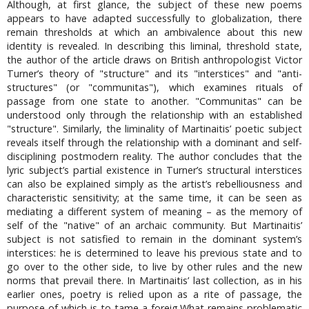
Although, at first glance, the subject of these new poems
appears to have adapted successfully to globalization, there
remain thresholds at which an ambivalence about this new
identity is revealed. In describing this liminal, threshold state,
the author of the article draws on British anthropologist Victor
Turner’s theory of "structure" and its "interstices" and "anti-
structures" (or "communitas"), which examines rituals of
passage from one state to another. "Communitas" can be
understood only through the relationship with an established
"structure". Similarly, the liminality of Martinaitis’ poetic subject
reveals itself through the relationship with a dominant and self-
disciplining postmodern reality. The author concludes that the
lyric subject’s partial existence in Turner’s structural interstices
can also be explained simply as the artist’s rebelliousness and
characteristic sensitivity; at the same time, it can be seen as
mediating a different system of meaning – as the memory of
self of the "native" of an archaic community. But Martinaitis’
subject is not satisfied to remain in the dominant system’s
interstices: he is determined to leave his previous state and to
go over to the other side, to live by other rules and the new
norms that prevail there. In Martinaitis’ last collection, as in his
earlier ones, poetry is relied upon as a rite of passage, the
purpose of which is to tame a foreig.What remains problematic