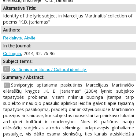
eilėraščių rinktinėje "K. B. Įtariamas"
Alternative Title:
Identity of the lyric subject in Marcelijus Martinaitis’ collection of
poems "K.B. Įtariamas"
Authors:
Rėklaitytė, Akvilė
In the Journal:
, 2014, 32, 76-96
Colloquia
Subject terms:
LT
Kultūrinis identitetas / Cultural identitity.
Summary / Abstract:
Straipsnyje aptariama paskutinės Marcelijaus Martinaičio
LT
eilėraščių knygos „K. B. Įtariamas“ (2004) lyrinio subjekto
tapatybės problema. Visam rinkiniui būdinga įtampa tarp
subjekto ir naujojo pasaulio aplinkos leidžia galvoti apie tęsiamą
tapatybės pasakojimą, pradėtą dar ankstyvuosiuose Martinaičio
poezijos rinkiniuose, kur subjektas nuosekliai tarpininkavo lokaliai
archajinei kultūrai ir modernybei. Nors iš pažiūros naujų
eilėraščių subjektas atrodo sėkmingai adaptavęsis globaliame
pasaulyje, vis dėlto esama slenksčių, ties kuriais atsiskleidžia