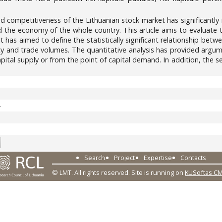
 competitiveness of the Lithuanian stock market has significantly in
d the economy of the whole country. This article aims to evaluate t
 It has aimed to define the statistically significant relationship 
dity and trade volumes. The quantitative analysis has provided argum
capital supply or from the point of capital demand. In addition, the 
4
Search
Project
Expertise
Contacts
© LMT. All rights reserved.
Site is running on
KUSoftas C