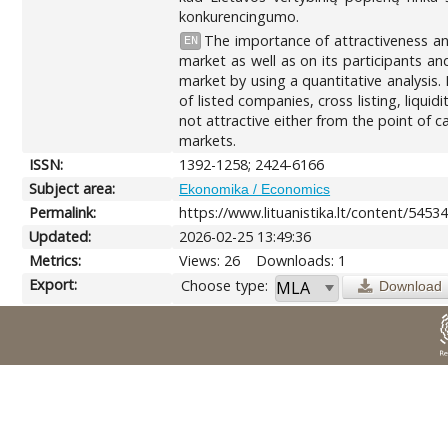
konkurencingumo.
The importance of attractiveness and
EN
market as well as on its participants an
market by using a quantitative analysis.
of listed companies, cross listing, liqui
not attractive either from the point of 
markets.
ISSN:
1392-1258; 2424-6166
Subject area:
Ekonomika / Economics
Permalink:
https://www.lituanistika.lt/content/5453
Updated:
2026-02-25 13:49:36
Metrics:
Views: 26
Downloads: 1
Export:
Choose type:
Download