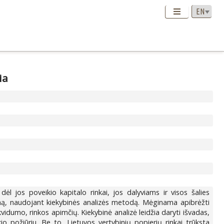
ia
l jos poveikio kapitalo rinkai, jos dalyviams ir visos šalies
gumą, naudojant kiekybinės analizės metodą. Mėginama apibrėžti
vidumo, rinkos apimčių. Kiekybinė analizė leidžia daryti išvadas,
io požiūriu. Be to, Lietuvos vertybinių popierių rinkai trūksta