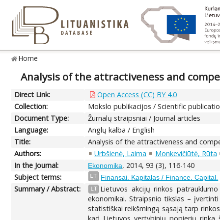
Home
Analysis of the attractiveness and compet
Direct Link:
Open Access (CC) BY 4.0
Collection:
Mokslo publikacijos / Scientific publicati
Document Type:
Žurnalų straipsniai / Journal articles
Language:
Anglų kalba / English
Title:
Analysis of the attractiveness and compet
Authors:
Urbšienė, Laima
Monkevičiūtė, Rūta
In the Journal:
, 2014, 93 (3), 116-140
Ekonomika
Subject terms:
LT
Finansai. Kapitalas / Finance. Capital.
Summary / Abstract:
Lietuvos akcijų rinkos patrauklumo 
LT
ekonomikai. Straipsnio tikslas – įverti
statistiškai reikšmingą sąsają tarp rinko
kad Lietuvos vertybinių popierių rinka š