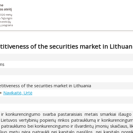
itiveness of the securities market in Lithuan
ons
itiveness of the securities market in Lithuania
Navikaitė, Urtė
ir konkurencingumo svarba pastaraisiais metais smarkiai išaugo dė
nti Lietuvos vertybinių popierių rinkos patrauklumą ir konkurencin
s patrauklumo bei konkurencingumo ir išvardintų įmonių skaičiaus, lik
iuo metu nėra patraukli nei kapitalo pasiūlos, nei kapitalo poreik