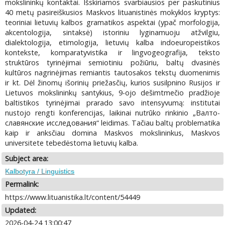
mokslininkų kontaktai. Išskiriamos svarbiausios per paskutinius
40 metų pasireiškusios Maskvos lituanistinės mokyklos kryptys:
teoriniai lietuvių kalbos gramatikos aspektai (ypač morfologija,
akcentologija, sintaksė) istoriniu lyginamuoju atžvilgiu,
dialektologija, etimologija, lietuvių kalba indoeuropeistikos
kontekste, komparatyvistika ir lingvogeografija, teksto
struktūros tyrinėjimai semiotiniu požiūriu, baltų dvasinės
kultūros nagrinėjimas remiantis tautosakos tekstų duomenimis
ir kt. Dėl žinomų išorinių priežasčių, kurios susilpnino Rusijos ir
Lietuvos mokslininkų santykius, 9-ojo dešimtmečio pradžioje
baltistikos tyrinėjimai prarado savo intensyvumą: institutai
nustojo rengti konferencijas, laikinai nutrūko rinkinio „Валто-
славянские исследования“ leidimas. Tačiau baltų problematika
kaip ir anksčiau domina Maskvos mokslininkus, Maskvos
universitete tebedėstoma lietuvių kalba.
Subject area:
Kalbotyra / Linguistics
Permalink:
https://www.lituanistika.lt/content/54449
Updated:
2026-04-24 13:00:47