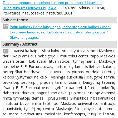
Tautinio tapatumo ir tautinės kultūros problemos. Lietuviai ir
. P. 349-368.. Vilnius: Lietuvių
lituanistika už Lietuvos ribų XX a
literatūros ir tautosakos institutas, 2001
Subject terms:
;
LT
Baltų kalbos / Baltic languages
Indoeuropiečių kalbos / Indo-
;
;
European languages
Kalbotyra / Linguistics
Slavų kalbos /
Slavic languages.
Summary / Abstract:
Lituanistika kaip atskira kalbotyros kryptis atsirado Maskvoje
LT
dar 19-ojo amžiaus pabaigoje. Pirmu tokiu centru tapo Maskvos
universitetas. Labiausiai lituanistikos tyrinėjimams Maskvoje
nusipelnė F. F. Fortunatovas, kuris mokydamasis lietuvių kalbos,
betarpiškai bendravo su lietuviais. Jis pirmas pradėjo žiūrėti į
kalbos vystymąsi ne kaip į vieningą suskilusią į daugybę tarmių
prokalbę, bet kaip į pradinę tarmių visumą. Daugumą teorinių
išvadų F. F. Fortunatovas sugebėjo padaryti būtent konkrečių
dabartinių dialektų nagrinėjimo dėka. Jis pirmas Rusijoje atkreipė
rimtą tyrinėtojų dėmesį į prūsų kalbą. Slavistikos ir balkanistikos
institutui buvo lemta tapti po Maskvos universiteto antruoju
lituanistinių tyrinėjimų centru Maskvoje. Straipsnyje aptariamos
to meto svarbiausios mokslinės konferecijos, rusų ir lietuvių