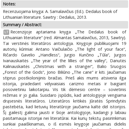
Notes:
Recenzuojama knyga: A. Samalavičius (Ed.). Dedalus book of
Lithuanian literature. Sawtry : Dedalus, 2013.
Summary / Abstract:
Recenzijoje aptariama knyga „The Dedalus book of
LT
Lithuanian literature“ (red. Almantas Samalavičius, 2013, Sawtry).
Tai verstinės literatūros antologija. Knygoje publikuojami 19
autorių kūriniai: Antano Vaičiulaičio „The light of your face“,
Ričardo Gavelio „Handless“, Jurgio Kunčino „Tūla“, Jurgos
Ivanauskaitės „The year of the lillies of the valley“, Danutės
Kalinauskaitės „Christmas with a stranger“, Balio Sruogos
„Forest of the Gods“, Jono Biliūno „The cane“ ir kiti. Jaučiamas
stiprus postkolonijinis braižas. Prieš akis mums atsiveria ilga
istorija, pradedant vėlyvaisiais carizmo metais ir baigiant
posovietiniu laikotarpiu. Vis tik dėmesio centre – sovietinis
režimas ir jo galia. Susidaro įspūdis, kad antologijoje vengiama
drąsesnės literatūros. Literatūros kritikės Jūratės Sprindytės
pastebėta, kad lietuvių literatūroje jaučiama kaltė dėl istorijos.
Šį gailestį galima jausti ir šioje antologijoje, kadangi ji labiau
pasitarnauja istorijai nei literatūrai. Kai kurių tekstų pasirinkimas
sunkiai paaiškinamas, o iš esmės knygoje jaučiamas didelis