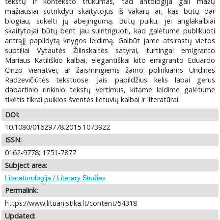
tekstų ir konteksto trūkumas, tad antologija gali mažų
mažiausiai sutrikdyti skaitytojus iš vakarų ar, kas būtų dar
blogiau, sukelti jų abejingumą. Būtų puiku, jei anglakalbiai
skaitytojai būtų bent jau suintriguoti, kad galėtume publikuoti
antrąjį papildytą knygos leidimą. Galbūt jame atsirastų vietos
subtiliai Vytautės Žilinskaitės satyrai, turtingai emigranto
Mariaus Katiliškio kalbai, elegantiškai kito emigranto Eduardo
Cinzo vienatvei, ar žaismingiems žanro polinkiams Undinės
Radzevičiūtės tekstuose. Jais papildžius kelis labai gerus
dabartinio rinkinio tekstų vertimus, kitame leidime galėtume
tikėtis tikrai puikios šventės lietuvių kalbai ir literatūrai.
DOI:
10.1080/01629778.2015.1073922
ISSN:
0162-9778; 1751-7877
Subject area:
Literatūrologija / Literary Studies
Permalink:
https://www.lituanistika.lt/content/54318
Updated: