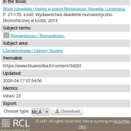
In the Book:
.
Wizje człowieka i świata w poezji Mickiewicza, Norwida i Leśmiana
P. 27-170.. Łódź: Wydawnictwo Akademii Humanistyczno-
Ekonomicznej w Łodzi, 2013
Subject terms:
LT
Romantizmas / Romanticism.
Subject area:
Literatūrologija / Literary Studies
Permalink:
https://www.lituanistika.lt/content/54261
Updated:
2026-04-17 07:54:56
Metrics:
Views: 23
Export:
Choose type:
Download
© LMT. All rights reserved.
Site is running on
KUSoftas
CMS
.