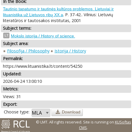
In the Book:
Tautinio tapatumo ir tautinės kultūros problemos. Lietuviai ir
. P. 37-42.. Vilnius: Lietuvių
lituanistika už Lietuvos ribų XX a
literatūros ir tautosakos institutas, 2001
Subject terms:
LT
Mokslo istorija / History of science.
Subject area:
Filosofija / Philosophy
Istorija / History
Permalink:
https://www.lituanistika.lt/content/54250
Updated:
2026-04-24 13:00:10
Metrics:
Views: 31
Export:
Choose type:
Download
© LMT. All rights reserved.
Site is running on
KUSoftas
CMS
.