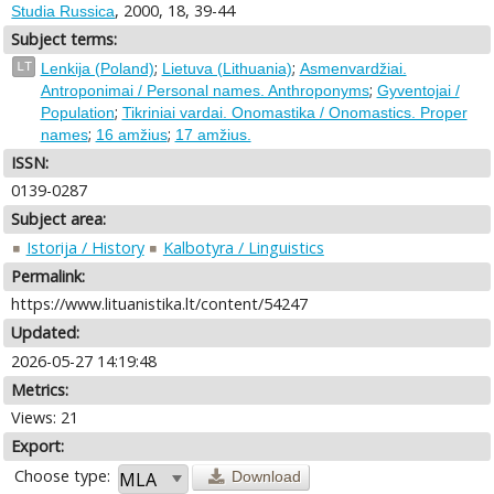
, 2000, 18, 39-44
Studia Russica
Subject terms:
;
;
LT
Lenkija (Poland)
Lietuva (Lithuania)
Asmenvardžiai.
;
Antroponimai / Personal names. Anthroponyms
Gyventojai /
;
Population
Tikriniai vardai. Onomastika / Onomastics. Proper
;
;
names
16 amžius
17 amžius.
ISSN:
0139-0287
Subject area:
Istorija / History
Kalbotyra / Linguistics
Permalink:
https://www.lituanistika.lt/content/54247
Updated:
2026-05-27 14:19:48
Metrics:
Views: 21
Export:
Choose type:
Download