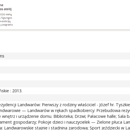
ons
skie : 2013.
zydencji Landwarów: Pierwszy z rodziny właściciel - Józef hr. Tysz
andwarowie — Landwarów w rękach spadkobiercy: Przebudowa rezyd
wnętrz i urządzenie domu. Biblioteka; Drzwi; Pałacowe halle; Sala ba
rtament gospodarzy; Pokoje dzieci i nauczycielek — Zielone płuca 
a: Landwarowskie stajnie i stadnina zarodowa; Sport jeździecki w La