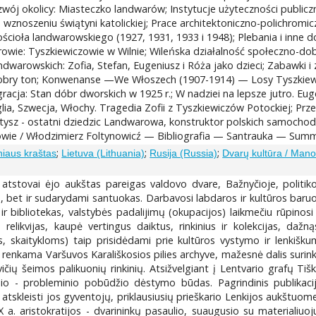
ój okolicy: Miasteczko landwarów; Instytucje użyteczności public
wznoszeniu świątyni katolickiej; Prace architektoniczno-polichromi
ścioła landwarowskiego (1927, 1931, 1933 i 1948); Plebania i inne d
warowie: Tyszkiewiczowie w Wilnie; Wileńska działalność społeczno
dwarowskich: Zofia, Stefan, Eugeniusz i Róża jako dzieci; Zabawk
 dobry ton; Konwenanse —We Włoszech (1907-1914) — Losy Tyszkie
racja: Stan dóbr dworskich w 1925 r.; W nadziei na lepsze jutro. E
a, Szwecja, Włochy. Tragedia Zofii z Tyszkiewiczów Potockiej; Przez 
 Stetysz - ostatni dziedzic Landwarowa, konstruktor polskich samoch
/ Włodzimierz Foltynowicź — Bibliografia — Santrauka — Summar
;
;
;
lniaus kraštas
Lietuva (Lithuania)
Rusija (Russia)
Dvarų kultūra / Mano
 atstovai ėjo aukštas pareigas valdovo dvare, Bažnyčioje, politi
, bet ir sudarydami santuokas. Darbavosi labdaros ir kultūros baruose
ir bibliotekas, valstybės padalijimų (okupacijos) laikmečiu rūpino
relikvijas, kaupė vertingus daiktus, rinkinius ir kolekcijas, daž
skaitykloms) taip prisidėdami prie kultūros vystymo ir lenkišk
 renkama Varšuvos Karališkosios pilies archyve, mažesnė dalis surinkt
vičių šeimos palikuonių rinkinių. Atsižvelgiant į Lentvario grafų Tišk
nio - probleminio pobūdžio dėstymo būdas. Pagrindinis publikacijo
 atskleisti jos gyventojų, priklausiusių prieškario Lenkijos aukštuo
 a. aristokratijos - dvarininkų pasaulio, suaugusio su materialiuoj