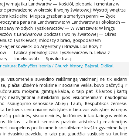
znej w majątku Landwarów — Kościół, plebania i cmentarz w
czne prowadzone w okresie II wojny światowej; Wystrój wnętrza
obra kościelne; Miejsca grzebania zmarłych parani — Życie
-dobroczynna pana na Landwarowie; W Landwarowie i okolicach —
i i zabawy młodych Tyszkiewiczów — W Warszawie: W kręgu
wiczów z Landwarowa podczas I wojny światowej — Okres
ugeniusz Tyszkiewicz, młodszy z braci, gospodarzem
łagier sowiecki do Argentyny i Brazylii. Los Róży z
odów — Tablica genealogiczna Tyszkiewiczów h. Leliwa z
y — Indeks osób — Spis ilustracji.
;
;
r culture
Bažnyčios istorija / Church history
Bajorai. Didikai.
koje. Visuomenėje suvaidino reikšmingą vaidmenį ne tik eidami
, plačiai užsiėmė moksline ir socialine veikla, buvo bažnyčių ir
si uždraustu mokymu gimtąja kalba, o taip pat iš kartos į kartą
nąsyk neatlygintinai suteikdami juos visuomeniniam naudojimui
umo išsaugojimo senosiose Abiejų Tautų Respublikos žemėse.
a Lietuvos centriniame valstybės ir Lietuvos valstybės istorijos
evičių politinės, visuomeninės, kultūrinės ir labdaringos veiklos
s tikslas - atkurti senosios pavilnio aristokratų rezidencijos
menei, nuopelnus politiniame ir socialiniame krašto gyvenime kaip
u ir dvasiniu paveldu, o taip pat glaudžiai susijusio su tautine