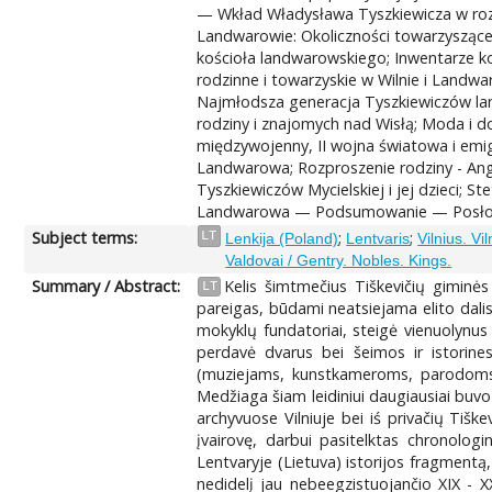
— Wkład Władysława Tyszkiewicza w rozw
Landwarowie: Okoliczności towarzyszące 
kościoła landwarowskiego; Inwentarze ko
rodzinne i towarzyskie w Wilnie i Land
Najmłodsza generacja Tyszkiewiczów lan
rodziny i znajomych nad Wisłą; Moda i
międzywojenny, II wojna światowa i emig
Landwarowa; Rozproszenie rodziny - Angli
Tyszkiewiczów Mycielskiej i jej dzieci;
Landwarowa — Podsumowanie — Posłowie 
Subject terms:
;
;
LT
Lenkija (Poland)
Lentvaris
Vilnius. Vi
Valdovai / Gentry. Nobles. Kings.
Summary / Abstract:
Kelis šimtmečius Tiškevičių giminės
LT
pareigas, būdami neatsiejama elito dalis
mokyklų fundatoriai, steigė vienuolynus 
perdavė dvarus bei šeimos ir istorines 
(muziejams, kunstkameroms, parodoms, 
Medžiaga šiam leidiniui daugiausiai buvo
archyvuose Vilniuje bei iś privačių Tiške
įvairovę, darbui pasitelktas chronologi
Lentvaryje (Lietuva) istorijos fragmentą,
nedidelį jau nebeegzistuojančio XIX - XX