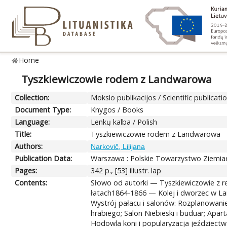
Home
Tyszkiewiczowie rodem z Landwarowa
Collection:
Mokslo publikacijos / Scientific publicati
Document Type:
Knygos / Books
Language:
Lenkų kalba / Polish
Title:
Tyszkiewiczowie rodem z Landwarowa
Authors:
Narkovič, Lilijana
Publication Data:
Warszawa : Polskie Towarzystwo Ziemiań
Pages:
342 p., [53] iliustr. lap
Contents:
Słowo od autorki — Tyszkiewiczowie z re
łatach1864-1866 — Kolej i dworzec w L
Wystrój pałacu i salonów: Rozplanowanie 
hrabiego; Salon Niebieski i buduar; Apa
Hodowla koni i popularyzacja jeździectw