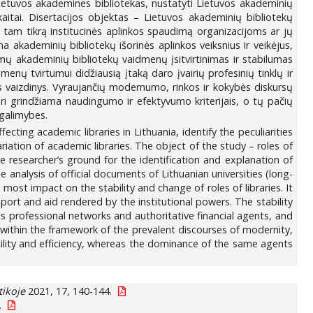
s Lietuvos akademines bibliotekas, nustatyti Lietuvos akademinių
itai. Disertacijos objektas – Lietuvos akademinių bibliotekų
ti tam tikrą institucinės aplinkos spaudimą organizacijoms ar jų
a akademinių bibliotekų išorinės aplinkos veiksnius ir veikėjus,
amų akademinių bibliotekų vaidmenų įsitvirtinimas ir stabilumas
enų tvirtumui didžiausią įtaką daro įvairių profesinių tinklų ir
los vaizdinys. Vyraujančių modernumo, rinkos ir kokybės diskursų
ri grindžiama naudingumo ir efektyvumo kriterijais, o tų pačių
 galimybes.
ecting academic libraries in Lithuania, identify the peculiarities
ariation of academic libraries. The object of the study – roles of
he researcher’s ground for the identification and explanation of
 analysis of official documents of Lithuanian universities (long-
most impact on the stability and change of roles of libraries. It
port and aid rendered by the institutional powers. The stability
us professional networks and authoritative financial agents, and
med within the framework of the prevalent discourses of modernity,
 utility and efficiency, whereas the dominance of the same agents
tikoje
2021, 17, 140-144.
.