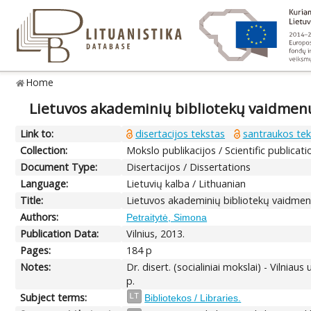
Home
Lietuvos akademinių bibliotekų vaidmenų
Link to:
disertacijos tekstas
santraukos tek
Collection:
Mokslo publikacijos / Scientific publicati
Document Type:
Disertacijos / Dissertations
Language:
Lietuvių kalba / Lithuanian
Title:
Lietuvos akademinių bibliotekų vaidmen
Authors:
Petraitytė, Simona
Publication Data:
Vilnius, 2013.
Pages:
184 p
Notes:
Dr. disert. (socialiniai mokslai) - Vilniau
p.
Subject terms:
LT
Bibliotekos / Libraries.