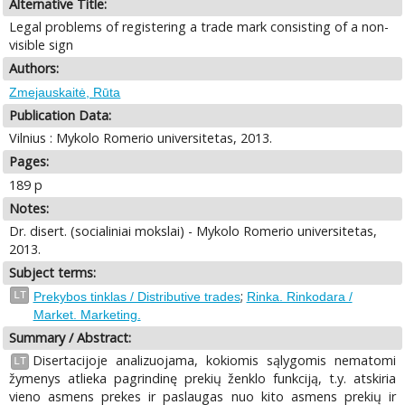
Alternative Title:
Legal problems of registering a trade mark consisting of a non-
visible sign
Authors:
Zmejauskaitė, Rūta
Publication Data:
Vilnius : Mykolo Romerio universitetas, 2013.
Pages:
189 p
Notes:
Dr. disert. (socialiniai mokslai) - Mykolo Romerio universitetas,
2013.
Subject terms:
;
LT
Prekybos tinklas / Distributive trades
Rinka. Rinkodara /
Market. Marketing.
Summary / Abstract:
Disertacijoje analizuojama, kokiomis sąlygomis nematomi
LT
žymenys atlieka pagrindinę prekių ženklo funkciją, t.y. atskiria
vieno asmens prekes ir paslaugas nuo kito asmens prekių ir