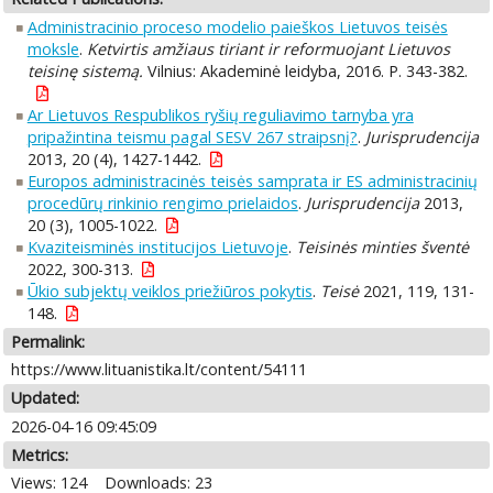
Administracinio proceso modelio paieškos Lietuvos teisės
moksle
.
Ketvirtis amžiaus tiriant ir reformuojant Lietuvos
teisinę sistemą.
Vilnius: Akademinė leidyba, 2016. P. 343-382.
Ar Lietuvos Respublikos ryšių reguliavimo tarnyba yra
pripažintina teismu pagal SESV 267 straipsnį?
.
Jurisprudencija
2013, 20 (4), 1427-1442.
Europos administracinės teisės samprata ir ES administracinių
procedūrų rinkinio rengimo prielaidos
.
Jurisprudencija
2013,
20 (3), 1005-1022.
Kvaziteisminės institucijos Lietuvoje
.
Teisinės minties šventė
2022, 300-313.
Ūkio subjektų veiklos priežiūros pokytis
.
Teisė
2021, 119, 131-
148.
Permalink:
https://www.lituanistika.lt/content/54111
Updated:
2026-04-16 09:45:09
Metrics:
Views: 124
Downloads: 23