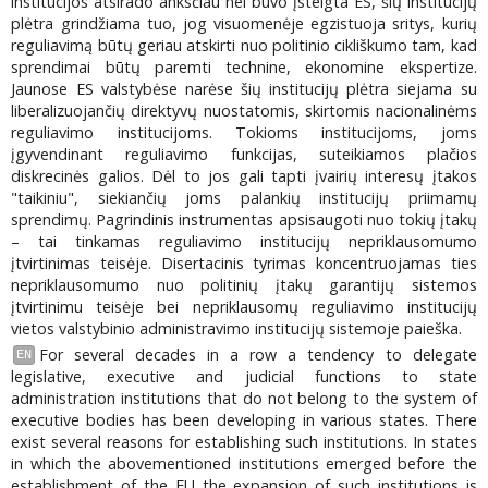
institucijos atsirado anksčiau nei buvo įsteigta ES, šių institucijų
plėtra grindžiama tuo, jog visuomenėje egzistuoja sritys, kurių
reguliavimą būtų geriau atskirti nuo politinio cikliškumo tam, kad
sprendimai būtų paremti technine, ekonomine ekspertize.
Jaunose ES valstybėse narėse šių institucijų plėtra siejama su
liberalizuojančių direktyvų nuostatomis, skirtomis nacionalinėms
reguliavimo institucijoms. Tokioms institucijoms, joms
įgyvendinant reguliavimo funkcijas, suteikiamos plačios
diskrecinės galios. Dėl to jos gali tapti įvairių interesų įtakos
"taikiniu", siekiančių joms palankių institucijų priimamų
sprendimų. Pagrindinis instrumentas apsisaugoti nuo tokių įtakų
– tai tinkamas reguliavimo institucijų nepriklausomumo
įtvirtinimas teisėje. Disertacinis tyrimas koncentruojamas ties
nepriklausomumo nuo politinių įtakų garantijų sistemos
įtvirtinimu teisėje bei nepriklausomų reguliavimo institucijų
vietos valstybinio administravimo institucijų sistemoje paieška.
For several decades in a row a tendency to delegate
EN
legislative, executive and judicial functions to state
administration institutions that do not belong to the system of
executive bodies has been developing in various states. There
exist several reasons for establishing such institutions. In states
in which the abovementioned institutions emerged before the
establishment of the EU the expansion of such institutions is