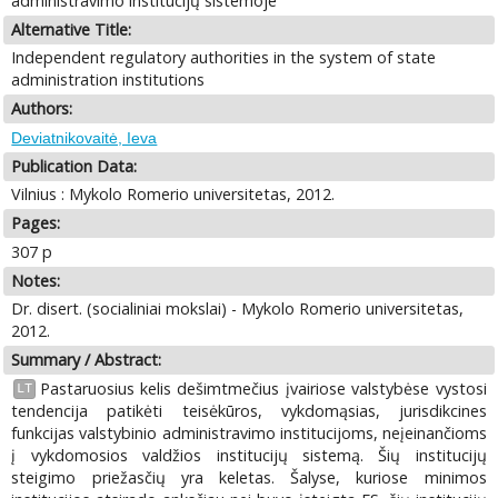
administravimo institucijų sistemoje
Alternative Title:
Independent regulatory authorities in the system of state
administration institutions
Authors:
Deviatnikovaitė, Ieva
Publication Data:
Vilnius : Mykolo Romerio universitetas, 2012.
Pages:
307 p
Notes:
Dr. disert. (socialiniai mokslai) - Mykolo Romerio universitetas,
2012.
Summary / Abstract:
Pastaruosius kelis dešimtmečius įvairiose valstybėse vystosi
LT
tendencija patikėti teisėkūros, vykdomąsias, jurisdikcines
funkcijas valstybinio administravimo institucijoms, neįeinančioms
į vykdomosios valdžios institucijų sistemą. Šių institucijų
steigimo priežasčių yra keletas. Šalyse, kuriose minimos