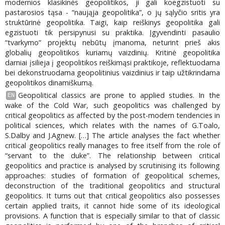
modernios klasikinės geopolitikos, ji gali koegzistuoti su
pastarosios tąsa - “naująja geopolitika”, o jų sąlyčio sritis yra
struktūrinė geopolitika. Taigi, kaip reiškinys geopolitika gali
egzistuoti tik persipynusi su praktika. Įgyvendinti pasaulio
“tvarkymo” projektų nebūtų įmanoma, neturint prieš akis
globalių geopolitikos kuriamų vaizdinių. Kritinė geopolitika
darniai įsilieja į geopolitikos reiškimąsi praktikoje, reflektuodama
bei dekonstruodama geopolitinius vaizdinius ir taip užtikrindama
geopolitikos dinamiškumą.
Geopolitical classics are prone to applied studies. In the
EN
wake of the Cold War, such geopolitics was challenged by
critical geopolitics as affected by the post-modern tendencies in
political sciences, which relates with the names of G.Toalo,
S.Dalby and J.Agnew. […] The article analyses the fact whether
critical geopolitics really manages to free itself from the role of
“servant to the duke”. The relationship between critical
geopolitics and practice is analysed by scrutinising its following
approaches: studies of formation of geopolitical schemes,
deconstruction of the traditional geopolitics and structural
geopolitics. It turns out that critical geopolitics also possesses
certain applied traits, it cannot hide some of its ideological
provisions. A function that is especially similar to that of classic