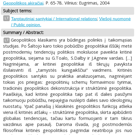
. P. 65-78.. Vilnius: Eugrimas, 2004
Geopolitikos akiračiai
Subject terms:
;
LT
Tarptautiniai santykiai / International relations
Viešoji nuomonė
/ Public opinion.
Summary / Abstract:
Geopolitikos klasikams yra būdingas polinkis į taikomąsias
LT
studijas. Po Šaltojo karo tokio pobūdžio geopolitikai iššūkį metė
postmodernių tendencijų politikos moksluose paveikta kritinė
geopolitika, siejama su G.Toalo, S.Dalby ir J.Agnew vardais. […]
Nagrinėjama, ar kritinei geopolitikai iš tikrųjų pavyksta
išsilaisvinti iš „tarnystės kunigaikščiui“ vaidmens. Kritinės
geopolitikos santykis su praktika analizuojamas, nagrinėjant
tokias jos prieigas: geopolitinių schemų formavimosi tyrimai,
tradicinės geopolitikos dekonstrukcija ir struktūrinė geopolitika.
Paaiškėja, kad kritinė geopolitika taip pat iš dalies pasižymi
taikomuoju pobūdžiu, nepajėgia nuslėpti dalies savo ideologinių
nuostatų. Ypač panašią į klasikinės geopolitikos funkciją atlieka
viena iš kritinės atšakų – struktūrinė geopolitika, skirta apibūdinti
globalias tendencijas, tačiau kartu formuojanti ir tam tikrus
vaizdinius apie pasaulį. Daroma išvada, jog postmodernūs
filosofiniai kritinės geopolitikos pagrindai neatriboja jos nuo