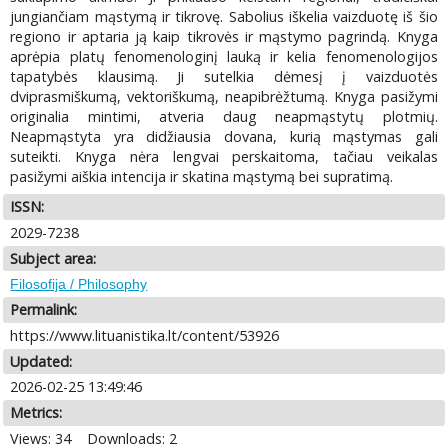
jungiančiam mąstymą ir tikrovę. Sabolius iškelia vaizduotę iš šio
regiono ir aptaria ją kaip tikrovės ir mąstymo pagrindą. Knyga
aprėpia platų fenomenologinį lauką ir kelia fenomenologijos
tapatybės klausimą. Ji sutelkia dėmesį į vaizduotės
dviprasmiškumą, vektoriškumą, neapibrėžtumą. Knyga pasižymi
originalia mintimi, atveria daug neapmąstytų plotmių.
Neapmąstyta yra didžiausia dovana, kurią mąstymas gali
suteikti. Knyga nėra lengvai perskaitoma, tačiau veikalas
pasižymi aiškia intencija ir skatina mąstymą bei supratimą.
ISSN:
2029-7238
Subject area:
Filosofija / Philosophy
Permalink:
https://www.lituanistika.lt/content/53926
Updated:
2026-02-25 13:49:46
Metrics:
Views: 34
Downloads: 2