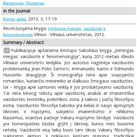
Baranovas, Ruslanas
In the Journal:
, 2013, 3, 17-19
Knygų aidai
Recenzuojama knyga:
Įnirtingas miegas: vaizduotė ir
Vilnius : Vilniaus universitetas, 2012.
fenomenologija
Summary / Abstract:
Publikacijoje aptariama Kristupo Saboliaus knyga „Įnirtingas
LT
miegas: vaizduotė ir fenomenologija“, kurią 2012 metais išleido
Vilniaus universiteto leidykla. Jos autorius nagrinėja vaizduotės
problematiką Jean-Polio Sartre’o, Immanuelio Kanto ir Edmundo
Husserlio draugijoje. Ši monografija nėra apie svajojančio
romantiko, kuriančio menininko ar išalkusio žmogaus vaizduotes,
tai – knyga apie sąmonės veiklą ir jos produktyvumo vaizduotę.
Tai nėra tiesiog tekstų apie vaizduotę analizė ar imanentiška
vaizduotės teoretikų polemikos zona. Ji taikosi į pačią filosofijos
esmę. Vaizduotės filosofija Saboliui yra kelias iš naujo apmąstyti
tikrovės ir mąstymo, subjekto imanentizmo ir nihilizmo
klausimus, esančius pačioje Vakarų mąstymo šerdyje. Vaizduotė
yra homeopatinis būdas grįžti į tikrovę, kurios mes buvome
netekę. Vaizduotė visą laiką buvo tam tikras Vakarų filosofijos
suklupimo akmuo. Ji priklauso keistam regionui, tradiciškai