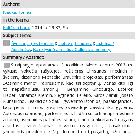
Authors:
Kiauka, Tomas
In the Journal:
, 2014, 5, 29-32, 95
Kultūros barai
Subject terms:
;
;
LT
Šveicarija (Switzerland)
Lietuva (Lithuania)
Estetika /
;
Aesthetics
Kolektyvinė atmintis / Collective memory.
Summary / Abstract:
Straipsnyje aptariamas Šiuolaikinio Meno centre 2013 m.
LT
vykusio vokiečių rašytojos, režisierės Christinos Friedrich ir
šveicarų dizainerio Michaelio Brauchli’o projektas, performansas
„Atsimink mane“. Pabrėžiama, kad tai septynių, vienas kito ligi
tol nepažinojusių žmonių - Benjamino Ginzburgo, Esteros
Lieber, Miriamos Kremin, Siegfriedo Tellerio, Saros Zamir, Josefo
Kiunstlicho, Leakadios Szlak - gyvenimo istorijos, pasakojančios,
kaip jiems mirtinos grėsmės akivaizdoje pavyko likti gyviems.
Autoriaus nuomone, performansas leidžia sukurti neapsimestinio
artumo, asmeninės pažinties įspūdį, o nuo konkretaus žmogaus
atsietas asmeniškumas neverčia reaguoti į pasakojimą,
griebiantis privalomų klišių: demonstruoti pagarbą, užuojautą,