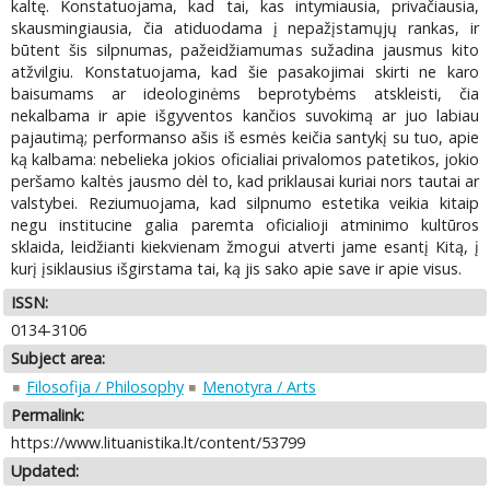
kaltę. Konstatuojama, kad tai, kas intymiausia, privačiausia,
skausmingiausia, čia atiduodama į nepažįstamųjų rankas, ir
būtent šis silpnumas, pažeidžiamumas sužadina jausmus kito
atžvilgiu. Konstatuojama, kad šie pasakojimai skirti ne karo
baisumams ar ideologinėms beprotybėms atskleisti, čia
nekalbama ir apie išgyventos kančios suvokimą ar juo labiau
pajautimą; performanso ašis iš esmės keičia santykį su tuo, apie
ką kalbama: nebelieka jokios oficialiai privalomos patetikos, jokio
peršamo kaltės jausmo dėl to, kad priklausai kuriai nors tautai ar
valstybei. Reziumuojama, kad silpnumo estetika veikia kitaip
negu institucine galia paremta oficialioji atminimo kultūros
sklaida, leidžianti kiekvienam žmogui atverti jame esantį Kitą, į
kurį įsiklausius išgirstama tai, ką jis sako apie save ir apie visus.
ISSN:
0134-3106
Subject area:
Filosofija / Philosophy
Menotyra / Arts
Permalink:
https://www.lituanistika.lt/content/53799
Updated: