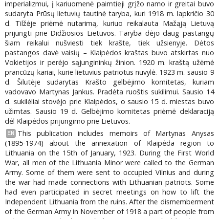
imperializmui, į kariuomenė paimtieji grįžo namo ir greitai buvo
sudaryta Prūsų lietuvių tautinė taryba, kuri 1918 m. lapkričio 30
d. Tilžėje priėmė nutarimą, kuriuo reikalauta Mažąją Lietuvą
prijungti prie Didžiosios Lietuvos. Taryba dėjo daug pastangų
šiam reikalui nušviesti tiek krašte, tiek užsienyje. Dėtos
pastangos davė vaisių – Klaipėdos kraštas buvo atskirtas nuo
Vokietijos ir perėjo sąjungininkų žinion. 1920 m. kraštą užėmė
prancūzų kariai, kurie lietuvius patriotus nuvylė. 1923 m. sausio 9
d. Šilutėje sudarytas Krašto gelbėjimo komitetas, kuriam
vadovavo Martynas Jankus. Pradėta ruoštis sukilimui. Sausio 14
d. sukilėliai stovėjo prie Klaipėdos, o sausio 15 d. miestas buvo
užimtas. Sausio 19 d. Gelbėjimo komitetas priėmė deklaraciją
dėl Klaipėdos prijungimo prie Lietuvos.
This publication includes memoirs of Martynas Anysas
EN
(1895-1974) about the annexation of Klaipėda region to
Lithuania on the 15th of January, 1923. During the First World
War, all men of the Lithuania Minor were called to the German
Army. Some of them were sent to occupied Vilnius and during
the war had made connections with Lithuanian patriots. Some
had even participated in secret meetings on how to lift the
Independent Lithuania from the ruins. After the dismemberment
of the German Army in November of 1918 a part of people from