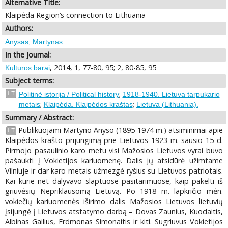
Alternative Title:
Klaipėda Region‘s connection to Lithuania
Authors:
Anysas, Martynas
In the Journal:
, 2014, 1, 77-80, 95; 2, 80-85, 95
Kultūros barai
Subject terms:
;
LT
Politinė istorija / Political history
1918-1940. Lietuva tarpukario
;
;
metais
Klaipėda. Klaipėdos kraštas
Lietuva (Lithuania).
Summary / Abstract:
Publikuojami Martyno Anyso (1895-1974 m.) atsiminimai apie
LT
Klaipėdos krašto prijungimą prie Lietuvos 1923 m. sausio 15 d.
Pirmojo pasaulinio karo metu visi Mažosios Lietuvos vyrai buvo
pašaukti į Vokietijos kariuomenę. Dalis jų atsidūrė užimtame
Vilniuje ir dar karo metais užmezgė ryšius su Lietuvos patriotais.
Kai kurie net dalyvavo slaptuose pasitarimuose, kaip pakelti iš
griuvėsių Nepriklausomą Lietuvą. Po 1918 m. lapkričio mėn.
vokiečių kariuomenės iširimo dalis Mažosios Lietuvos lietuvių
įsijungė į Lietuvos atstatymo darbą – Dovas Zaunius, Kuodaitis,
Albinas Gailius, Erdmonas Simonaitis ir kiti. Sugriuvus Vokietijos