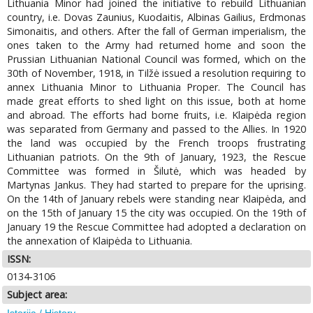
Lithuania Minor had joined the initiative to rebuild Lithuanian
country, i.e. Dovas Zaunius, Kuodaitis, Albinas Gailius, Erdmonas
Simonaitis, and others. After the fall of German imperialism, the
ones taken to the Army had returned home and soon the
Prussian Lithuanian National Council was formed, which on the
30th of November, 1918, in Tilžė issued a resolution requiring to
annex Lithuania Minor to Lithuania Proper. The Council has
made great efforts to shed light on this issue, both at home
and abroad. The efforts had borne fruits, i.e. Klaipėda region
was separated from Germany and passed to the Allies. In 1920
the land was occupied by the French troops frustrating
Lithuanian patriots. On the 9th of January, 1923, the Rescue
Committee was formed in Šilutė, which was headed by
Martynas Jankus. They had started to prepare for the uprising.
On the 14th of January rebels were standing near Klaipėda, and
on the 15th of January 15 the city was occupied. On the 19th of
January 19 the Rescue Committee had adopted a declaration on
the annexation of Klaipėda to Lithuania.
ISSN:
0134-3106
Subject area:
Istorija / History