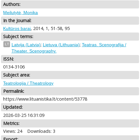
Authors:
Meilutytė, Monika
In the Journal:
, 2014, 1, 51-58, 95
Kultūros barai
Subject terms:
;
;
LT
Latvija (Latvia)
Lietuva (Lithuania)
Teatras. Scenografija /
Theater. Scenography.
ISSN:
0134-3106
Subject area:
Teatrologija / Theatrology
Permalink:
https://www.lituanistika.lt/content/53778
Updated:
2026-03-25 16:31:09
Metrics:
Views: 24
Downloads: 3
Export: