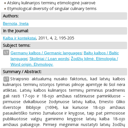
Atskirų kulinarijos terminų etimologinė įvairovė
Etymological diversity of singular culinary terms
Authors:
Bernota, Ineta
In the Journal:
, 2011, 4, 2, 195-205
Kalba ir kontekstai
Subject terms:
;
LT
Germanų kalbos / Germanic languages
Baltų kalbos / Baltic
;
;
language
Skoliniai / Loan words
Žodžių kilmė. Etimologija /
Word origin. Etymology.
Summary / Abstract:
Straipsnio aktualumą nusako faktorius, kad latvių kalbos
LT
kulinarijos terminų istorijos tyrimas pilnoje apimtyje iki šiol nėra
atliktas. Latvių kalbos kulinarijos terminų pirminius pradmenis
gali rasti 17-ojo ir 18-ojo amžiaus raštiniuose paminkluose –
pirmuose dvikalbiuose žodynuose latvių kalba, Ernesto Gliko
išverstoje Biblijoje (1694), kai kuriuose 18-ojo amžiaus
pasaulietiško turinio žurnaluose ir knygose, taip pat pirmosiose
publikuotose valgių gaminimo knygose latvių kalba 18-ojo
amžiaus pabaigoje. Pirmieji mėginimai nustatyti latvių žodžių