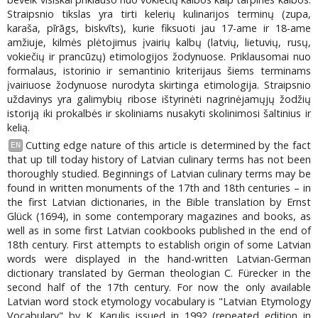
Straipsnio tikslas yra tirti kelerių kulinarijos terminų (zupa,
karaša, pīrāgs, biskvīts), kurie fiksuoti jau 17-ame ir 18-ame
amžiuje, kilmės plėtojimus įvairių kalbų (latvių, lietuvių, rusų,
vokiečių ir prancūzų) etimologijos žodynuose. Priklausomai nuo
formalaus, istorinio ir semantinio kriterijaus šiems terminams
įvairiuose žodynuose nurodyta skirtinga etimologija. Straipsnio
uždavinys yra galimybių ribose ištyrinėti nagrinėjamųjų žodžių
istoriją iki prokalbės ir skoliniams nusakyti skolinimosi šaltinius ir
kelią.
Cutting edge nature of this article is determined by the fact
EN
that up till today history of Latvian culinary terms has not been
thoroughly studied. Beginnings of Latvian culinary terms may be
found in written monuments of the 17th and 18th centuries – in
the first Latvian dictionaries, in the Bible translation by Ernst
Glück (1694), in some contemporary magazines and books, as
well as in some first Latvian cookbooks published in the end of
18th century. First attempts to establish origin of some Latvian
words were displayed in the hand-written Latvian-German
dictionary translated by German theologian C. Fürecker in the
second half of the 17th century. For now the only available
Latvian word stock etymology vocabulary is "Latvian Etymology
Vocabulary" by K. Karulis issued in 1992 (repeated edition in