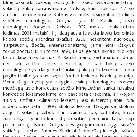
kilmę pasirodo vokiečių teologo K. Firekero dvikalbiame latvių-
vokiečių kalbų rankraštiniame žodyne, kuris sukurtas 17-ojo
amžiaus antroje pusėje. Kol kas vienintelis latvių kalbos žodinės
sudėties etimologijos žodynas yra K. Karulio „Latvių
etimologijos žodynas” išleistas 1992 metais (pakartotinis
leidimas 2001 metais). Į jį daugiausia įtraukta latvių bendrinės
kalbos žodžių (bendras skaičius 3250, neskaitant nuorodų).
Tarptautinių žodžių (internacionalizmų) jame nėra, išskyrus
tokius žodžius, kurių forma latvių kalba gerokai skiriasi nuo kitų
kalbų dabartinės formos. K. Karulis mano, kad įmanomi du ar
net keli žodžio kilmės plėtojimai, ir kad tokių atvejų
etimologijoje yra daug. Kad išaiškintų tikrąją žodžio kilmę, reikia
pagilinti kalbotyros analizę ir ieškoti atitinkamų istorinių kriterijų.
Viena iš galimybių yra sulyginti įvairių etimologijos žodynų
medžiagą apie konkretaus žodžio kilmę.Dažnai sunku nusakyti
konkrečios leksemos kilmę, ar ji paveldėta ar skolinta. Iš 17-ojo ir
18-ojo amžiaus kulinarijos leksemų 300 ekscerptų apie 20%
sudaro paveldėta ir 80% skolinta leksika. Daugiausia skolinių
atėjo iš vokiečių kalbos. Tai aiškinama tuo, kad latvių kalba
turėjo ilgą ir glaudų kontaktą su vokiečių žemaičių kalba, taip
pat ir pirmąjį dvikalbį žodyną ir valgių gaminimo knygą surašė
vokiečių tautybės žmonės. Skoliniai iš prancūzų ir anglų kalbos
beveik visiškai priklauso nuo vokiečių kalbos kaip tarpinės kalbos.