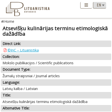
Home
Atsevišķu kulinārijas terminu etimologiskā
dažādība
Direct Link:
©InC – Lituanistika
Collection:
Mokslo publikacijos / Scientific publications
Document Type:
Žurnalų straipsniai / Journal articles
Language:
Latvių kalba / Latvian
Title:
Atsevišķu kulinārijas terminu etimologiskā dažādība
Alternative Title: