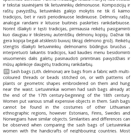
ir tekstai siuvinėjami tik lietuvininkių delmonuose. Kompozicijų ir
raštų pavyzdžių, lietuvinikės galėjo mokytis ne tik iš kaimo
tradicijos, bet ir rasti periodiniuose leidiniuose. Delmonų raštų
analogai randami ir kituose buitinės paskirties rankdarbiuose.
Norint išlaikyti ir tęsti tradicijas, pirmiausia reikėtų pasigaminti
kuo daugiau ir tikslesnių autentiškų delmonų kopijų. Dažnai tik
gera kopija begali atskleisti buvusį tikrąjį delmono grožį. Reikėtų
stengtis išlaikyti lietuvininkių delmonams būdingus bruožus ,
interpretuoti laikantis tradicijos, kad liaudies menu besidominti
visuomenės dalis galėtų pasinaudoti priimtinais pavyzdžiais ir
mūsų aplinkoje daugėtų tradicinių rankdarbių.
Sash bags (Lith. delmonai) are bags from a fabric with multi-
EN
coloured threads or beads stitched on, or with patterns of
plants or geometric shapes embroidered on them and hung
near the waist. Lietuvininkai women had sash bags already at
the end of the 17th century-beginning of the 18th century.
Women put various small expensive objects in them. Sash bags
cannot be found in the costumes of other Lithuanian
ethnographic regions, however Estonians, Finns, Swedes and
Norwegians have similar objects. Similarities and differences can
be observed when comparing the sash bags of Lietuvininkai
women with the handicrafts of neighbouring countries. Most