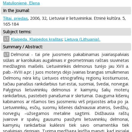
Matulionienė, Elena
In the Journal:
, 2006, 32, Lietuviai ir lietuvininkai. Etninė kultūra. 5,
Tiltai. priedas
165-184
Subject terms:
;
LT
Klaipėda. Klaipėdos kraštas
Lietuva (Lithuania).
Summary / Abstract:
Delmonai - tai prie juosmens pakabinamas įvairiaspalviais
LT
siūlais ar karoliukais augaliniais ir geometriniais raštais siuvinėtas
medžiaginis maišelis. Lietuvininkės delmonus turėjo jau XVII a.
pab.–XVIII a.pr. Į juos moterys dėjo įvairias brangias smulkmenas
Delmonų nėra kitų Lietuvos etnografinių regionų kostiumuose,
tačiau panašius rankdarbius turi estai, suomiai, švedai, norvegai.
Palyginus lietuvininkių delmonus ir kaimynių šalių moterų
rankdarbius, pastebėti panašumai ir skirtumai. Dauguma kišenių
kabinamos ar rišamos ties juosmeniu virš prijuostės arba po ja.
Lietuvininkių, esčių, suomių kišenės dažniausiai atviros, švedžių,
norvegių –užsegamos metaline sagtimi. Didžiausia raštų
įvairove ir spalvų gausumu pasižymi lietuvininkių delmonai,
kaimynių rankdarbiai kuklesni tiek savo ornamentika tiek
spalviniais deriniais. Turima medžiaga leidžia manyti, kad inicialai