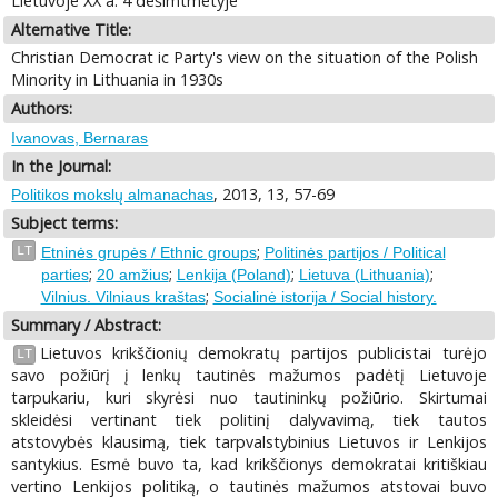
Lietuvoje XX a. 4 dešimtmetyje
Alternative Title:
Christian Democrat ic Party's view on the situation of the Polish
Minority in Lithuania in 1930s
Authors:
Ivanovas, Bernaras
In the Journal:
, 2013, 13, 57-69
Politikos mokslų almanachas
Subject terms:
;
LT
Etninės grupės / Ethnic groups
Politinės partijos / Political
;
;
;
;
parties
20 amžius
Lenkija (Poland)
Lietuva (Lithuania)
;
Vilnius. Vilniaus kraštas
Socialinė istorija / Social history.
Summary / Abstract:
Lietuvos krikščionių demokratų partijos publicistai turėjo
LT
savo požiūrį į lenkų tautinės mažumos padėtį Lietuvoje
tarpukariu, kuri skyrėsi nuo tautininkų požiūrio. Skirtumai
skleidėsi vertinant tiek politinį dalyvavimą, tiek tautos
atstovybės klausimą, tiek tarpvalstybinius Lietuvos ir Lenkijos
santykius. Esmė buvo ta, kad krikščionys demokratai kritiškiau
vertino Lenkijos politiką, o tautinės mažumos atstovai buvo