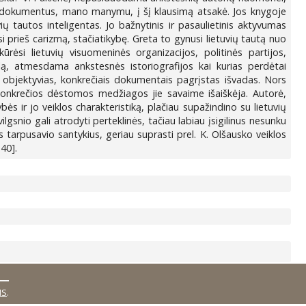
s dokumentus, mano manymu, į šį klausimą atsakė. Jos knygoje
ių tautos inteligentas. Jo bažnytinis ir pasaulietinis aktyvumas
i prieš carizmą, stačiatikybę. Greta to gynusi lietuvių tautą nuo
rėsi lietuvių visuomeninės organizacijos, politinės partijos,
eiklą, atmesdama ankstesnės istoriografijos kai kurias perdėtai
, objektyvias, konkrečiais dokumentais pagrįstas išvadas. Nors
 konkrečios dėstomos medžiagos jie savaime išaiškėja. Autorė,
s ir jo veiklos charakteristiką, plačiau supažindino su lietuvių
lgsnio gali atrodyti perteklinės, tačiau labiau įsigilinus nesunku
 tarpusavio santykius, geriau suprasti prel. K. Olšausko veiklos
40].
MS
.