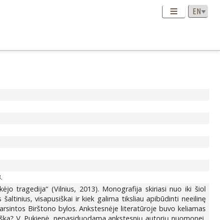
.
 tragedija“ (Vilnius, 2013). Monografija skiriasi nuo iki šiol
ltinius, visapusiškai ir kiek galima tiksliau apibūdinti neeilinę
šgarsintos Birštono bylos. Ankstesnėje literatūroje buvo keliamas
troška? V. Pukienė, nepasiduodama ankstesnių autorių nuomonei,