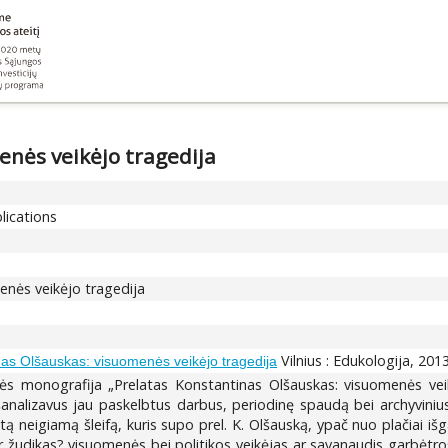
enės veikėjo tragedija
lications
enės veikėjo tragedija
Vilnius : Edukologija, 2013
nas Olšauskas: visuomenės veikėjo tragedija
s monografija „Prelatas Konstantinas Olšauskas: visuomenės veikėjo
nalizavus jau paskelbtus darbus, periodinę spaudą bei archyvinius ša
i tą neigiamą šleifą, kuris supo prel. K. Olšauską, ypač nuo plačiai i
 ar žudikas? visuomenės bei politikos veikėjas ar savanaudis garbė