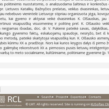
s politinėmis nuostatomis, o analizuodama šaltinius ir konkrečiu
pr. Lietuvos Katalikų Bažnyčios prelatas, veiklus dvasininkas, lietuv
jau nebebuvo vienintelė Lietuvoje stipriau organizuota jėga, kovojus
u, kai gyveno ir aktyviai veikė dvasininkas K. Olšauskas, jau kū
Įvertinusi visapusišką visuomeninę ir politinę prel. K. Olšausko v
 neigiamas išvadas, doc. dr. V. Pukienė pateikė savas, dalykiškas
rių kunigo gyvenimo faktų, eskaluojamų spaudoje, nesiryžo, bet iš
imo metodą, pateikė skaitytojui visapusišką kun. K. Olšausko asmenybė
ybės kūrimu XX a. pradžioje. Nors kai kurios knygos dalys iš pirmo žvi
o galimybę rekonstruoti XX a. pirmosios pusės lietuvių inteligentijos
s svarbą to meto socialiniame, kultūriniame, politiniame gyvenime [p. 1
2
Search
Project
Expertise
Contacts
© LMT. All rights reserved.
Site is running on
KUSoftas C