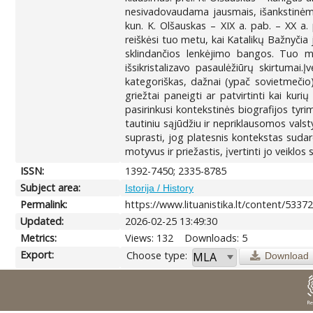
nesivadovaudama jausmais, išankstinėmi
kun. K. Olšauskas – XIX a. pab. – XX a. 
reiškėsi tuo metu, kai Katalikų Bažnyčia 
sklindančios lenkėjimo bangos. Tuo met
išsikristalizavo pasaulėžiūrų skirtumai.
kategoriškas, dažnai (ypač sovietmečio)
griežtai paneigti ar patvirtinti kai ku
pasirinkusi kontekstinės biografijos tyr
tautiniu sąjūdžiu ir nepriklausomos valst
suprasti, jog platesnis kontekstas sudar
motyvus ir priežastis, įvertinti jo veiklo
ISSN:
1392-7450; 2335-8785
Subject area:
Istorija / History
Permalink:
https://www.lituanistika.lt/content/5337
Updated:
2026-02-25 13:49:30
Metrics:
Views: 132
Downloads: 5
Export:
Choose type:
Download