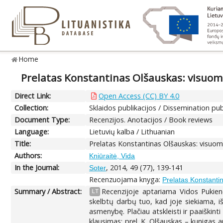
Home
Prelatas Konstantinas Olšauskas: visuom
Direct Link:
Open Access (CC) BY 4.0
Collection:
Sklaidos publikacijos / Dissemination pub
Document Type:
Recenzijos. Anotacijos / Book reviews
Language:
Lietuvių kalba / Lithuanian
Title:
Prelatas Konstantinas Olšauskas: visuom
Authors:
Kniūraitė, Vida
In the Journal:
, 2014, 49 (77), 139-141
Soter
Recenzuojama knyga:
Prelatas Konstanti
Summary / Abstract:
Recenzijoje aptariama Vidos Pukienė
LT
skelbtų darbų tuo, kad joje siekiama, iša
asmenybę. Plačiau atskleisti ir paaiškint
klausimas: prel. K. Olšauskas – kunigas