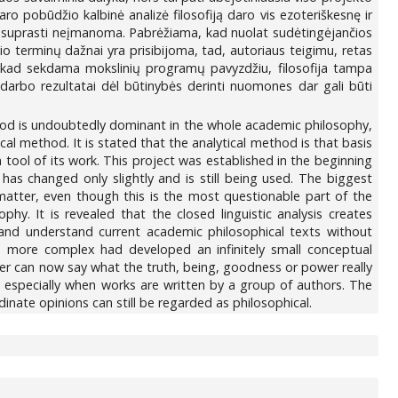
aro pobūdžio kalbinė analizė filosofiją daro vis ezoteriškesnę ir
 ir suprasti neįmanoma. Pabrėžiama, kad nuolat sudėtingėjančios
 terminų dažnai yra prisibijoma, tad, autoriaus teigimu, retas
a, kad sekdama mokslinių programų pavyzdžiu, filosofija tampa
 darbo rezultatai dėl būtinybės derinti nuomones dar gali būti
ethod is undoubtedly dominant in the whole academic philosophy,
cal method. It is stated that the analytical method is that basis
ool of its work. This project was established in the beginning
has changed only slightly and is still being used. The biggest
matter, even though this is the most questionable part of the
phy. It is revealed that the closed linguistic analysis creates
d and understand current academic philosophical texts without
d more complex had developed an infinitely small conceptual
her can now say what the truth, being, goodness or power really
 especially when works are written by a group of authors. The
dinate opinions can still be regarded as philosophical.