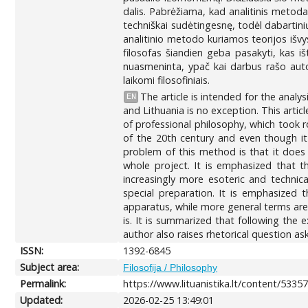
dalis. Pabrėžiama, kad analitinis metodas
techniškai sudėtingesnę, todėl dabartini
analitinio metodo kuriamos teorijos išv
filosofas šiandien geba pasakyti, kas i
nuasmeninta, ypač kai darbus rašo autor
laikomi filosofiniais.
The article is intended for the anal
EN
and Lithuania is no exception. This artic
of professional philosophy, which took 
of the 20th century and even though it 
problem of this method is that it does
whole project. It is emphasized that the
increasingly more esoteric and technic
special preparation. It is emphasized
apparatus, while more general terms are 
is. It is summarized that following the
author also raises rhetorical question as
ISSN:
1392-6845
Subject area:
Filosofija / Philosophy
Permalink:
https://www.lituanistika.lt/content/5335
Updated:
2026-02-25 13:49:01