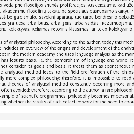
 veda prie filosofijos sritinės proliferacijos. Atskleidžiama, kad užd
ų akademinių filosofinių tekstų be specialaus pasiruošimo skaityti
ystė be galo smulkų sąvokinį aparatą, tuo tarpu bendresnio pobūdžio
šties yra tiesa arba būtis, arba gėris, arba valdžia. Reziumuojam
ių kolektyvas. Keliamas retorinis klausimas, ar tokio kolektyvinio
ysis of analytical philosophy. According to the author, today this m
le includes an overview of the origins and development of the analyti
root in the modern academy and uses language analysis as the main t
has lost its basis, i.e. the isomorphism of language and world, it 
 not consider its goals and basis, it treats them as spontaneous 
 analytical method leads to the field proliferation of the philoso
ally more complex philosophy; therefore, it is impossible to rea
 that theories of analytical method constantly becoming more an
often avoided; therefore, according to the author, a rare philosop
 example of scientific programmes, philosophy becomes impersonal,
king whether the results of such collective work for the need to coor
7