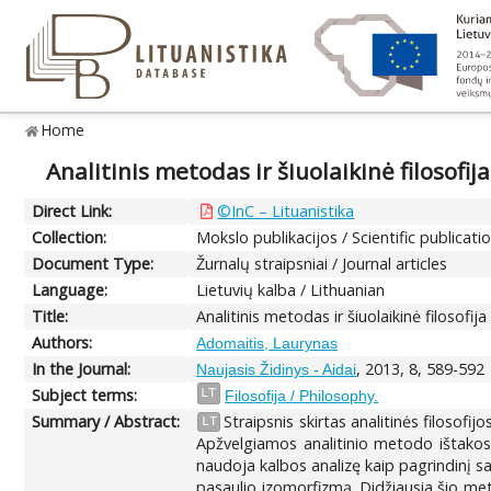
Home
Analitinis metodas ir šiuolaikinė filosofija
Direct Link:
©InC – Lituanistika
Collection:
Mokslo publikacijos / Scientific publicati
Document Type:
Žurnalų straipsniai / Journal articles
Language:
Lietuvių kalba / Lithuanian
Title:
Analitinis metodas ir šiuolaikinė filosofija
Authors:
Adomaitis, Laurynas
In the Journal:
, 2013, 8, 589-592
Naujasis Židinys - Aidai
Subject terms:
LT
Filosofija / Philosophy.
Summary / Abstract:
Straipsnis skirtas analitinės filosofi
LT
Apžvelgiamos analitinio metodo ištakos i
naudoja kalbos analizę kaip pagrindinį sav
pasaulio izomorfizmą. Didžiausia šio met