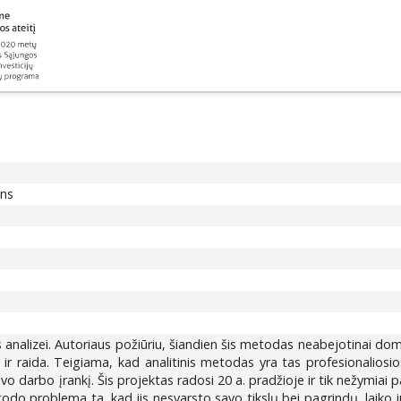
ons
jos analizei. Autoriaus požiūriu, šiandien šis metodas neabejotinai domi
r raida. Teigiama, kad analitinis metodas yra tas profesionaliosios f
o darbo įrankį. Šis projektas radosi 20 a. pradžioje ir tik nežymiai pa
odo problema ta, kad jis nesvarsto savo tikslų bei pagrindų, laiko ju