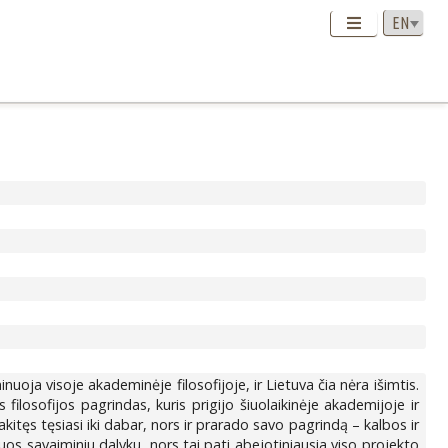
nuoja visoje akademinėje filosofijoje, ir Lietuva čia nėra išimtis.
ilosofijos pagrindas, kuris prigijo šiuolaikinėje akademijoje ir
kitęs tęsiasi iki dabar, nors ir prarado savo pagrindą – kalbos ir
os savaiminiu dalyku, nors tai pati abejotiniausia viso projekto