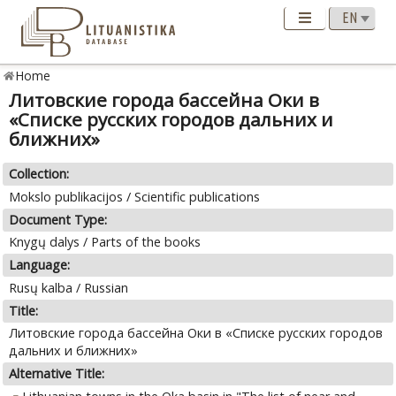
Home
Литовские города бассейна Оки в
«Списке русских городов дальних и
ближних»
Collection:
Mokslo publikacijos / Scientific publications
Document Type:
Knygų dalys / Parts of the books
Language:
Rusų kalba / Russian
Title:
Литовские города бассейна Оки в «Списке русских городов
дальних и ближних»
Alternative Title: