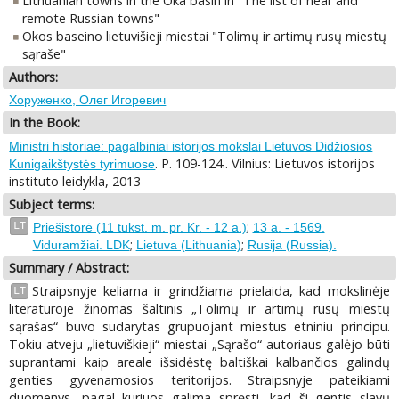
Lithuanian towns in the Oka basin in "The list of near and
remote Russian towns"
Okos baseino lietuvišieji miestai "Tolimų ir artimų rusų miestų
sąraše"
Authors:
Хоруженко, Олег Игоревич
In the Book:
Ministri historiae: pagalbiniai istorijos mokslai Lietuvos Didžiosios
. P. 109-124.. Vilnius: Lietuvos istorijos
Kunigaikštystės tyrimuose
instituto leidykla, 2013
Subject terms:
;
LT
Priešistorė (11 tūkst. m. pr. Kr. - 12 a.)
13 a. - 1569.
;
;
Viduramžiai. LDK
Lietuva (Lithuania)
Rusija (Russia).
Summary / Abstract:
Straipsnyje keliama ir grindžiama prielaida, kad mokslinėje
LT
literatūroje žinomas šaltinis „Tolimų ir artimų rusų miestų
sąrašas“ buvo sudarytas grupuojant miestus etniniu principu.
Tokiu atveju „lietuviškieji“ miestai „Sąrašo“ autoriaus galėjo būti
suprantami kaip areale išsidėstę baltiškai kalbančios galindų
genties gyvenamosios teritorijos. Straipsnyje pateikiami
duomenys, pagal kuriuos galima spręsti, kad ši gentis slavų