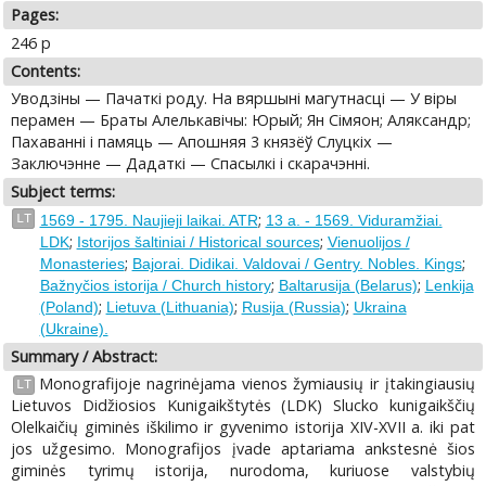
Pages:
246 p
Contents:
Уводзіны — Пачаткі роду. На вяршыні магутнасці — У віры
перамен — Браты Алелькавічы: Юрый; Ян Сімяон; Аляксандр;
Пахаванні i памяць — Апошняя 3 князёў Слуцкіх —
Заключэнне — Дадаткі — Спасылкі i скарачэнні.
Subject terms:
;
LT
1569 - 1795. Naujieji laikai. ATR
13 a. - 1569. Viduramžiai.
;
;
LDK
Istorijos šaltiniai / Historical sources
Vienuolijos /
;
;
Monasteries
Bajorai. Didikai. Valdovai / Gentry. Nobles. Kings
;
;
Bažnyčios istorija / Church history
Baltarusija (Belarus)
Lenkija
;
;
;
(Poland)
Lietuva (Lithuania)
Rusija (Russia)
Ukraina
(Ukraine).
Summary / Abstract:
Monografijoje nagrinėjama vienos žymiausių ir įtakingiausių
LT
Lietuvos Didžiosios Kunigaikštytės (LDK) Slucko kunigaikščių
Olelkaičių giminės iškilimo ir gyvenimo istorija XIV-XVII a. iki pat
jos užgesimo. Monografijos įvade aptariama ankstesnė šios
giminės tyrimų istorija, nurodoma, kuriuose valstybių