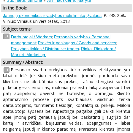
Šubinaitė, Simona
Alminauskienė, Marytė
In the Book:
. P. 248-258..
Jaunųjų ekonomikos ir vadybos mokslininkų įžvalgos
Vilnius: Vilniaus universitetas, 2013
Subject terms:
;
LT
Darbuotojai / Workers
Personalo vadyba / Personnel
;
;
management
Prekės ir paslaugos / Goods and services
;
Prekybos tinklas / Distributive trades
Rinka. Rinkodara /
Market. Marketing.
Summary / Abstract:
Personalo svarba prekybos tinklo veiklos efektyvume yra
LT
labai didelė. Juk šiuo metu prekybos įmonės parduoda savo
klientams ne tik būtiniausias prekes, tačiau stengiasi suteikti
pirkėjui geras emocijas, maloniai praleistą laiką apsiperkant bei
patį apsipirkimą paversti ne būtinybe, o pomėgiu. Kliento
aptarnavimo procese pats svarbiausias vaidmuo tenka
darbuotojams, turintiems tiesioginį kontaktą su pirkėju. Maloni
darbuotojo šypsena bei rūpestinga pagalba gali palikti klientui
apie įmonę patį geriausią įspūdį bei paskatinti jį sugrįžti dar
kartą ir atvirkščiai, bejausmis veidas, abejingumas – labai
neigiamą įspūdį ir kliento paradimą. Prarastas klientas įmonei