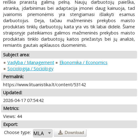
reiškia prarastą galimą pelną. Naujų darbuotojų paieška,
atranka, įdarbinimas bei adaptacija įmonei daug kainuoja, tad
įvairiomis priemonėmis yra stengiamasi išlaikyti esamus
darbuotojus. Deja, tačiau mažmeninės prekybos maisto
produktais tinklų darbuotojų kaita yra vis tik labai didelė. Šiame
straipsnyje pateikiamos galimos mažmeninės prekybos maisto
produktais tinklo darbuotojų kaitos priežastys bei jų analizė,
remiantis gautais apklausos duomenimis.
Subject area:
Vadyba / Management
Ekonomika / Economics
Sociologija / Sociology
Permalink:
https://www.lituanistika.lt/content/53142
Updated:
2026-04-17 07:54:42
Metrics:
Views: 44
Export:
Choose type:
Download