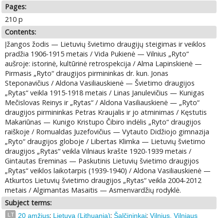
Pages:
210 p
Contents:
Įžangos žodis — Lietuvių švietimo draugijų steigimas ir veiklos
pradžia 1906-1915 metais / Vida Pukienė — Vilnius „Ryto“
aušroje: istorinė, kultūrinė retrospekcija / Alma Lapinskienė —
Pirmasis „Ryto“ draugijos pirmininkas dr. kun. Jonas
Steponavičius / Aldona Vasiliauskienė — Švietimo draugijos
„Rytas“ veikla 1915-1918 metais / Linas Janulevičius — Kunigas
Mečislovas Reinys ir „Rytas“ / Aldona Vasiliauskienė — „Ryto“
draugijos pirmininkas Petras Kraujalis ir jo atminimas / Kęstutis
Makariūnas — Kunigo Kristupo Čibiro indėlis „Ryto“ draugijos
raiškoje / Romualdas Juzefovičius — Vytauto Didžiojo gimnazija
„Ryto“ draugijos globoje / Libertas Klimka — Lietuvių švietimo
draugijos „Rytas“ veikla Vilniaus krašte 1920-1939 metais /
Gintautas Ereminas — Paskutinis Lietuvių švietimo draugijos
„Rytas“ veiklos laikotarpis (1939-1940) / Aldona Vasiliauskienė —
Atkurtos Lietuvių švietimo draugijos „Rytas“ veikla 2004-2012
metais / Algimantas Masaitis — Asmenvardžių rodyklė.
Subject terms:
;
;
;
LT
20 amžius
Lietuva (Lithuania)
Šalčininkai
Vilnius. Vilniaus