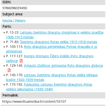
ISBN:
9786098039450
Subject area:
Istorija / History
Parts:
P. 13-23.
Lietuvių švietimo draugijų steigimas ir veiklos pradžia
1906-1915 metais
P. 71-83.
Švietimo draugijos Rytas veikla 1915-1918 metais
P. 105-115.
Ryto draugijos pirmininkas Petras Kraujalis ir jo
atminimas
P. 117-127.
Kunigo Kristupo Čibiro indėlis Ryto draugijos
raiškoje
P. 129-143.
Vytauto Didžiojo gimnazija Ryto draugijos globoje
P. 145-170.
Lietuvių švietimo draugijos Rytas veikla Vilniaus
krašte 1920-1939 metais
P. 173-192.
Paskutinis Lietuvių švietimo draugijos Rytas
veiklos laikotarpis (1939-1940)
Permalink:
https://www.lituanistika.lt/content/53107