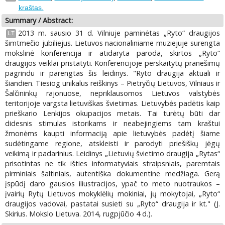
kraštas.
Summary / Abstract:
2013 m. sausio 31 d. Vilniuje paminėtas „Ryto“ draugijos
LT
šimtmečio jubiliejus. Lietuvos nacionaliniame muziejuje surengta
mokslinė konferencija ir atidaryta paroda, skirtos „Ryto“
draugijos veiklai pristatyti. Konferencijoje perskaitytų pranešimų
pagrindu ir parengtas šis leidinys. "Ryto draugija aktuali ir
šiandien. Tiesiog unikalus reiškinys – Pietryčių Lietuvos, Vilniaus ir
Šalčininkų rajonuose, nepriklausomos Lietuvos valstybės
teritorijoje vargsta lietuviškas švietimas. Lietuvybės padėtis kaip
prieškario Lenkijos okupacijos metais. Tai turėtų būti dar
didesnis stimulas istorikams ir neabejingiems tam kraštui
žmonėms kaupti informaciją apie lietuvybės padėtį šiame
sudėtingame regione, atskleisti ir parodyti priešiškų jėgų
veikimą ir padarinius. Leidinys „Lietuvių švietimo draugija „Rytas“
prisotintas ne tik išties informatyviais straipsniais, paremtais
pirminiais šaltiniais, autentiška dokumentine medžiaga. Gerą
įspūdį daro gausios iliustracijos, ypač to meto nuotraukos –
įvairių Rytų Lietuvos mokyklėlių mokiniai, jų mokytojai, „Ryto“
draugijos vadovai, pastatai susieti su „Ryto“ draugija ir kt." (J.
Skirius. Mokslo Lietuva. 2014, rugpjūčio 4 d.).