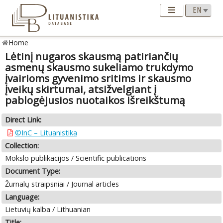
Home
Lėtinį nugaros skausmą patiriančių
asmenų skausmo sukeliamo trukdymo
įvairioms gyvenimo sritims ir skausmo
įveikų skirtumai, atsižvelgiant į
pablogėjusios nuotaikos išreikštumą
Direct Link:
©InC – Lituanistika
Collection:
Mokslo publikacijos / Scientific publications
Document Type:
Žurnalų straipsniai / Journal articles
Language:
Lietuvių kalba / Lithuanian
Title: