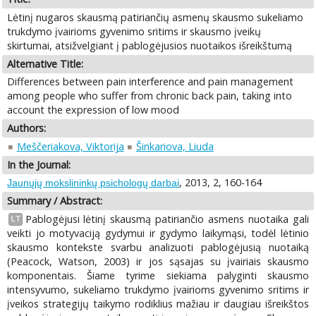
Lėtinį nugaros skausmą patiriančių asmenų skausmo sukeliamo
trukdymo įvairioms gyvenimo sritims ir skausmo įveikų
skirtumai, atsižvelgiant į pablogėjusios nuotaikos išreikštumą
Alternative Title:
Differences between pain interference and pain management
among people who suffer from chronic back pain, taking into
account the expression of low mood
Authors:
Meščeriakova, Viktorija
Šinkariova, Liuda
In the Journal:
, 2013, 2, 160-164
Jaunųjų mokslininkų psichologų darbai
Summary / Abstract:
Pablogėjusi lėtinį skausmą patiriančio asmens nuotaika gali
LT
veikti jo motyvaciją gydymui ir gydymo laikymąsi, todėl lėtinio
skausmo kontekste svarbu analizuoti pablogėjusią nuotaiką
(Peacock, Watson, 2003) ir jos sąsajas su įvairiais skausmo
komponentais. Šiame tyrime siekiama palyginti skausmo
intensyvumo, sukeliamo trukdymo įvairioms gyvenimo sritims ir
įveikos strategijų taikymo rodiklius mažiau ir daugiau išreikštos