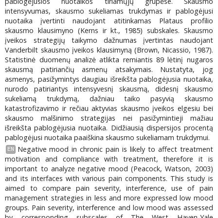
pablogėjusios nuotaikos tiriamųjų grupėse. Skausmo
intensyvumas, skausmo sukeliamas trukdymas ir pablogėjusi
nuotaika įvertinti naudojant atitinkamas Plataus profilio
skausmo klausimyno (Kerns ir kt., 1985) subskales. Skausmo
įveikos strategijų taikymo dažnumas įvertintas naudojant
Vanderbilt skausmo įveikos klausimyną (Brown, Nicassio, 1987).
Statistinė duomenų analizė atlikta remiantis 89 lėtinį nugaros
skausmą patiriančių asmenų atsakymais. Nustatyta, jog
asmenys, pasižymintys daugiau išreikšta pablogėjusia nuotaika,
nurodo patiriantys intensyvesnį skausmą, didesnį skausmo
sukeliamą trukdymą, dažniau taiko pasyvią skausmo
katastrofizavimo ir rečiau aktyvias skausmo įveikos elgesiu bei
skausmo malšinimo strategijas nei pasižymintieji mažiau
išreikšta pablogėjusia nuotaika. Didžiausią dispersijos procentą
pablogėjusi nuotaika paaiškina skausmo sukeliamam trukdymui.
Negative mood in chronic pain is likely to affect treatment
EN
motivation and compliance with treatment, therefore it is
important to analyze negative mood (Peacock, Watson, 2003)
and its interfaces with various pain components. This study is
aimed to compare pain severity, interference, use of pain
management strategies in less and more expressed low mood
groups. Pain severity, interference and low mood was assessed
by corresponding subscales of The West Haven-Yale