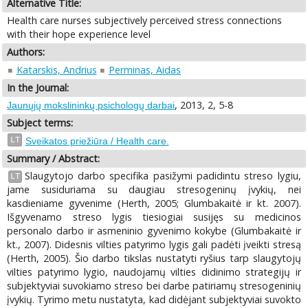
Alternative Title:
Health care nurses subjectively perceived stress connections
with their hope experience level
Authors:
Katarskis, Andrius
Perminas, Aidas
In the Journal:
, 2013, 2, 5-8
Jaunųjų mokslininkų psichologų darbai
Subject terms:
LT
Sveikatos priežiūra / Health care.
Summary / Abstract:
Slaugytojo darbo specifika pasižymi padidintu streso lygiu,
LT
jame susiduriama su daugiau stresogeninų įvykių, nei
kasdieniame gyvenime (Herth, 2005; Glumbakaitė ir kt. 2007).
Išgyvenamo streso lygis tiesiogiai susijęs su medicinos
personalo darbo ir asmeninio gyvenimo kokybe (Glumbakaitė ir
kt., 2007). Didesnis vilties patyrimo lygis gali padėti įveikti stresą
(Herth, 2005). Šio darbo tikslas nustatyti ryšius tarp slaugytojų
vilties patyrimo lygio, naudojamų vilties didinimo strategijų ir
subjektyviai suvokiamo streso bei darbe patiriamų stresogeninių
įvykių. Tyrimo metu nustatyta, kad didėjant subjektyviai suvokto