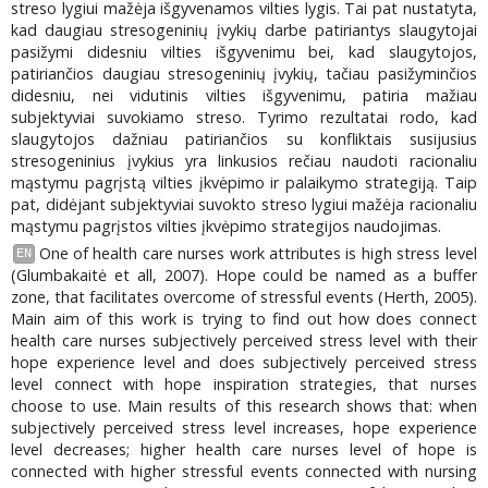
streso lygiui mažėja išgyvenamos vilties lygis. Tai pat nustatyta,
kad daugiau stresogeninių įvykių darbe patiriantys slaugytojai
pasižymi didesniu vilties išgyvenimu bei, kad slaugytojos,
patiriančios daugiau stresogeninių įvykių, tačiau pasižyminčios
didesniu, nei vidutinis vilties išgyvenimu, patiria mažiau
subjektyviai suvokiamo streso. Tyrimo rezultatai rodo, kad
slaugytojos dažniau patiriančios su konfliktais susijusius
stresogeninius įvykius yra linkusios rečiau naudoti racionaliu
mąstymu pagrįstą vilties įkvėpimo ir palaikymo strategiją. Taip
pat, didėjant subjektyviai suvokto streso lygiui mažėja racionaliu
mąstymu pagrįstos vilties įkvėpimo strategijos naudojimas.
One of health care nurses work attributes is high stress level
EN
(Glumbakaitė et all, 2007). Hope could be named as a buffer
zone, that facilitates overcome of stressful events (Herth, 2005).
Main aim of this work is trying to find out how does connect
health care nurses subjectively perceived stress level with their
hope experience level and does subjectively perceived stress
level connect with hope inspiration strategies, that nurses
choose to use. Main results of this research shows that: when
subjectively perceived stress level increases, hope experience
level decreases; higher health care nurses level of hope is
connected with higher stressful events connected with nursing