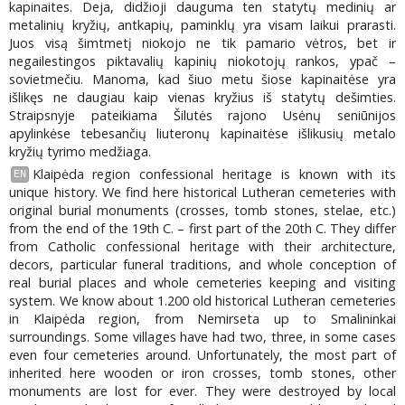
kapinaites. Deja, didžioji dauguma ten statytų medinių ar
metalinių kryžių, antkapių, paminklų yra visam laikui prarasti.
Juos visą šimtmetį niokojo ne tik pamario vėtros, bet ir
negailestingos piktavalių kapinių niokotojų rankos, ypač –
sovietmečiu. Manoma, kad šiuo metu šiose kapinaitėse yra
išlikęs ne daugiau kaip vienas kryžius iš statytų dešimties.
Straipsnyje pateikiama Šilutės rajono Usėnų seniūnijos
apylinkėse tebesančių liuteronų kapinaitėse išlikusių metalo
kryžių tyrimo medžiaga.
Klaipėda region confessional heritage is known with its
EN
unique history. We find here historical Lutheran cemeteries with
original burial monuments (crosses, tomb stones, stelae, etc.)
from the end of the 19th C. – first part of the 20th C. They differ
from Catholic confessional heritage with their architecture,
decors, particular funeral traditions, and whole conception of
real burial places and whole cemeteries keeping and visiting
system. We know about 1.200 old historical Lutheran cemeteries
in Klaipėda region, from Nemirseta up to Smalininkai
surroundings. Some villages have had two, three, in some cases
even four cemeteries around. Unfortunately, the most part of
inherited here wooden or iron crosses, tomb stones, other
monuments are lost for ever. They were destroyed by local