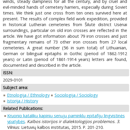
winds, steady dampness for all the century, and by cruel and
evil-minded hands of cemetery harriers, especially during Soviet
times. We think just one cross from ten ones survived here at
present. The results of complex field work expedition, provided
in historical Lutheran cemeteries from Šilutė district Usėnai
surroundings, particular on old iron crosses are reflected in the
article. We have got information about 79 iron crosses and just
fragmentary remains of 73 other iron crosses from 27 local
cemeteries. A great number (56 in sum total) of Lithuanian,
German or bilingual epitaphs in Gothic (period of 1862-1912
years) or Latin (period of 1861-1914 years) letters are found,
documented and described in the article.
ISSN:
2029-0101
Subject area:
Etnologija / Ethnology
Sociologija / Sociology
Istorija / History
Related Publications:
Kruonio katalikų kapinių senųjų paminklų epitafijų lingvistinės
ypatybės
.
Kalbos istorijos ir dialektologijos problemos. 3.
Vilnius: Lietuvių kalbos institutas, 2015. P. 201-210.