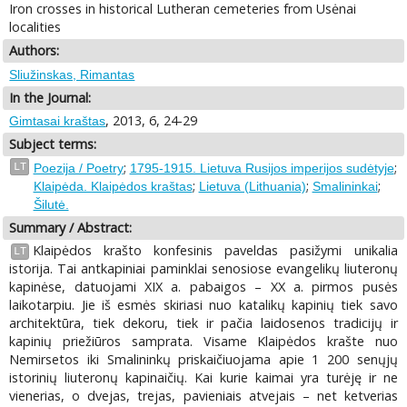
Iron crosses in historical Lutheran cemeteries from Usėnai
localities
Authors:
Sliužinskas, Rimantas
In the Journal:
, 2013, 6, 24-29
Gimtasai kraštas
Subject terms:
;
;
LT
Poezija / Poetry
1795-1915. Lietuva Rusijos imperijos sudėtyje
;
;
;
Klaipėda. Klaipėdos kraštas
Lietuva (Lithuania)
Smalininkai
Šilutė.
Summary / Abstract:
Klaipėdos krašto konfesinis paveldas pasižymi unikalia
LT
istorija. Tai antkapiniai paminklai senosiose evangelikų liuteronų
kapinėse, datuojami XIX a. pabaigos – XX a. pirmos pusės
laikotarpiu. Jie iš esmės skiriasi nuo katalikų kapinių tiek savo
architektūra, tiek dekoru, tiek ir pačia laidosenos tradicijų ir
kapinių priežiūros samprata. Visame Klaipėdos krašte nuo
Nemirsetos iki Smalininkų priskaičiuojama apie 1 200 senųjų
istorinių liuteronų kapinaičių. Kai kurie kaimai yra turėję ir ne
vienerias, o dvejas, trejas, pavieniais atvejais – net ketverias